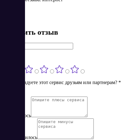
Оставить отзыв
Имя
*
Оценка
*
Порекомендуете этот сервис друзьям или партнерам?
*
Нет
Да
Понравилось
Не понравилось