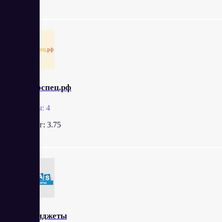
простоспец.рф
Отзывы:
4
Рейтинг:
3.75
SAS Виджеты