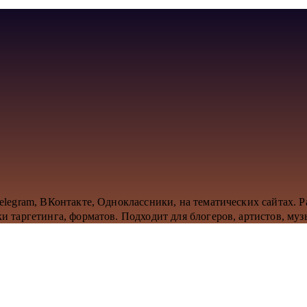
legram, ВКонтакте, Одноклассники, на тематических сайтах. Р
 таргетинга, форматов. Подходит для блогеров, артистов, муз