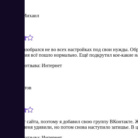
Муратов Михаил
Новичок
4/10/2024
Сначала разобрался не во всех настройках под свои нужды. Обр
выставления всё пошло нормально. Ещё подкрутил кое-какие на
Источник отзыва: Интернет
Глеб Федотов
Новичок
3/28/2024
У меня нет сайта, поэтому я добавил свою группу ВКонтакте. 
выплаты меня удивили, но потом снова наступило затишье. В це
Источник отзыва: Интернет