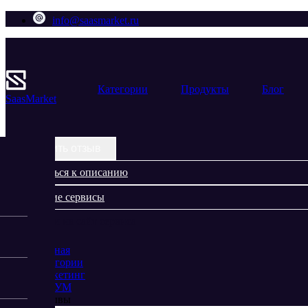
info@saasmarket.ru
Категории
Продукты
Блог
Saas
Market
Оставить отзыв
Вернуться к описанию
Похожие сервисы
Перейти на сайт сервиса
Главная
Категории
Маркетинг
ВИБУМ
Отзывы