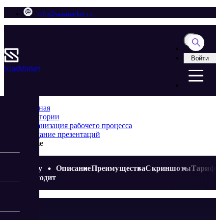
info@saasmarket.ru
Войти
Saas
Market
Главная
Категории
Организация рабочего процесса
Создание презентаций
Visme
Кому
Описание
Преимущества
Скриншоты
Тариф
подходит