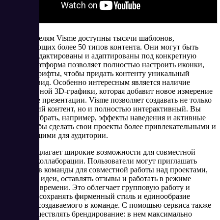
Пользователям Visme доступны тысячи шаблонов,
охватывающих более 50 типов контента. Они могут быть
легко отредактированы и адаптированы под конкретную
задачу. Платформа позволяет полностью настроить иконки,
стили и шрифты, чтобы придать контенту уникальный
внешний вид. Особенно интересным является наличие
эксклюзивной 3D-графики, которая добавит новое измерение
в обычные презентации. Visme позволяет создавать не только
статический контент, но и полностью интерактивный. Вы
можете выбрать, например, эффекты наведения и активные
меню, чтобы сделать свои проекты более привлекательными и
вовлекающими для аудитории.
Visme предлагает широкие возможности для совместной
работы и коллаборации. Пользователи могут приглашать
участников команды для совместной работы над проектами,
обсуждать идеи, оставлять отзывы и работать в режиме
реального времени. Это облегчает групповую работу и
позволяет сохранять фирменный стиль и единообразие
контента, создаваемого в команде. С помощью сервиса также
легко осуществлять брендирование: в нем максимально