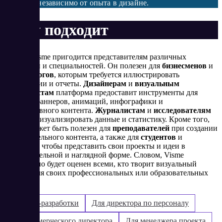
каждому, независимо от опыта в дизайне.
Кому подходит
Сервис Visme пригодится представителям различных
профессий и специальностей. Он полезен для
бизнесменов
и
маркетологов
, которым требуется иллюстрировать
презентации и отчеты.
Дизайнерам
и
визуальным
специалистам
платформа предоставит инструменты для
создания баннеров, анимаций, инфографики и
интерактивного контента.
Журналистам
и
исследователям
поможет визуализировать данные и статистику. Кроме того,
сервис может быть полезен для
преподавателей
при создании
образовательного контента, а также для
студентов
и
учеников
, чтобы представить свои проекты и идеи в
привлекательной и наглядной форме. Словом, Visme
несомненно будет оценен всеми, кто творит визуальный
контент для своих профессиональных или образовательных
целей.
Для web-разработки
Для директора по персоналу
Для коммерческого директора
Для менеджера проекта