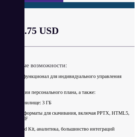
Pro
от 24.75 USD
в месяц
Ключевые возможности:
Мощный функционал для индивидуального управления
бизнесом.
Все функции персонального плана, а также:
·
Хранилище: 3 ГБ
·
Все форматы для скачивания, включая PPTX, HTML5,
видео и GIF
·
Brand Kit, аналитика, большинство интеграций