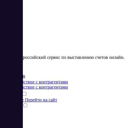
Zinvoice
Zinvoice – российский сервис по выставлению счетов онлайн.
Цена:
от 100 RUB
Взаимодействие с контрагентами
Взаимодействие с контрагентами
Подробнее
Перейти на сайт
Сравнить