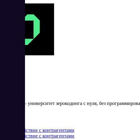
Zerocoder
Zerocoder – университет зерокодинга с нуля, без программиров
Цена:
от 0 RUB
Взаимодействие с контрагентами
Взаимодействие с контрагентами