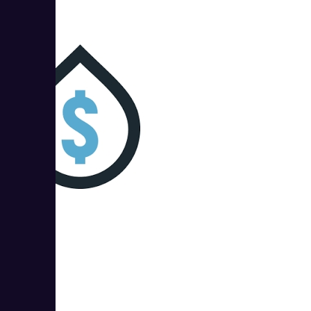
14
ZaleyCash
14