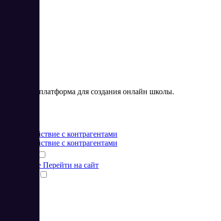
Zenclass – платформа для создания онлайн школы.
Цена:
от 0 RUB
Взаимодействие с контрагентами
Взаимодействие с контрагентами
Подробнее
Перейти на сайт
Сравнить