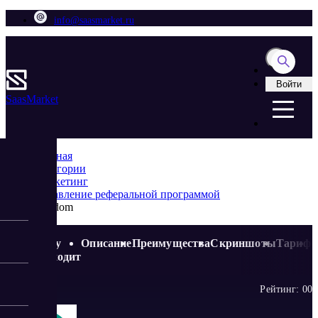
info@saasmarket.ru
Войти
Saas
Market
Главная
Категории
Маркетинг
Управление реферальной программой
Wordom
Кому
Описание
Преимущества
Скриншоты
Тариф
подходит
Рейтинг:
0
0