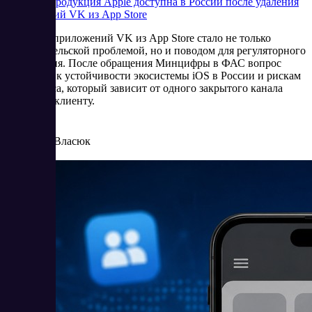
Будет ли продукция Apple доступна в России после удаления
приложений VK из App Store
Удаление приложений VK из App Store стало не только
пользовательской проблемой, но и поводом для регуляторного
обсуждения. После обращения Минцифры в ФАС вопрос
сместился к устойчивости экосистемы iOS в России и рискам
для бизнеса, который зависит от одного закрытого канала
доступа к клиенту.
6/25/2026
Елена Власюк
Читать