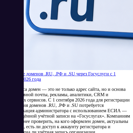
Продление доменов .RU, .РФ и .SU через Госуслуги с 1
сентября 2026 года
Для бизнеса домен — это не только адрес сайта, но и основа
корпоративной почты, рекламы, аналитики, CRM и
клиентских сервисов. С 1 сентября 2026 года для регистрации
и продления доменов .RU, .РФ и .SU потребуется
идентификация администратора с использованием ЕСИА —
подтверждённой учётной записи на «Госуслугах». Компаниям
стоит заранее проверить, на кого оформлен домен, актуальны
ли данные, есть ли доступ к аккаунту регистратора и
подготовлена ли учётная запись организации.