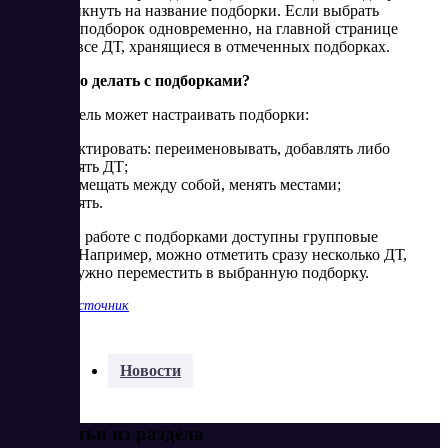
нужно кликнуть на название подборки. Если выбрать
несколько подборок одновременно, на главной странице
отразятся все ДТ, хранящиеся в отмеченных подборках.
Что можно делать с подборками?
Пользователь может настраивать подборки:
редактировать: переименовывать, добавлять либо
удалять ДТ;
перемещать между собой, менять местами;
удалять.
Также при работе с подборками доступны групповые
действия. Например, можно отметить сразу несколько ДТ,
которые нужно переместить в выбранную подборку.
Показать источник
Разделы:
Новости
Еще статьи из раздела