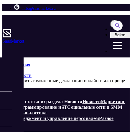
info@saasmarket.ru
Войти
Saas
Market
Главная
Блог
Новости
Хранить таможенные декларации онлайн стало проще
Еще статьи из раздела Новости
Новости
Маркетинг
Программирование и IT
Социальные сети и SMM
Веб-аналитика
Менеджмент и управление персоналом
Разное