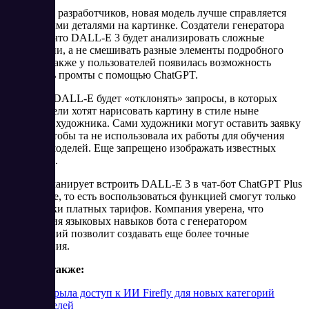
По словам разработчиков, новая модель лучше справляется
со сложными деталями на картинке. Создатели генератора
обещают, что DALL-E 3 будет анализировать сложные
инструкции, а не смешивать разные элементы подробного
запроса. Также у пользователей появилась возможность
составлять промты с помощью ChatGPT.
При этом DALL-E будет «отклонять» запросы, в которых
пользователи хотят нарисовать картину в стиле ныне
живущего художника. Сами художники могут оставить заявку
OpenAI, чтобы та не использовала их работы для обучения
будущих моделей. Еще запрещено изображать известных
личностей.
OpenAI планирует встроить DALL-E 3 в чат-бот ChatGPT Plus
и Enterprise, то есть воспользоваться функцией смогут только
подписчики платных тарифов. Компания уверена, что
комбинация языковых навыков бота с генератором
изображений позволит создавать еще более точные
изображения.
Читайте также:
Adobe открыла доступ к ИИ Firefly для новых категорий
пользователей