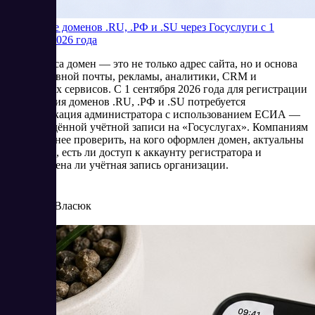
Продление доменов .RU, .РФ и .SU через Госуслуги с 1
сентября 2026 года
Для бизнеса домен — это не только адрес сайта, но и основа
корпоративной почты, рекламы, аналитики, CRM и
клиентских сервисов. С 1 сентября 2026 года для регистрации
и продления доменов .RU, .РФ и .SU потребуется
идентификация администратора с использованием ЕСИА —
подтверждённой учётной записи на «Госуслугах». Компаниям
стоит заранее проверить, на кого оформлен домен, актуальны
ли данные, есть ли доступ к аккаунту регистратора и
подготовлена ли учётная запись организации.
8/4/2026
Елена Власюк
Читать