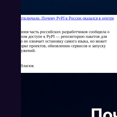
Python не отключали. Почему PyPI в России оказался в центре
внимания
В начале июня часть российских разработчиков сообщила о
нестабильном доступе к PyPI — репозиторию пакетов для
Python. Это не означает остановку самого языка, но может
мешать сборке проектов, обновлению сервисов и запуску
новых окружений.
6/5/2026
Елена Власюк
Читать