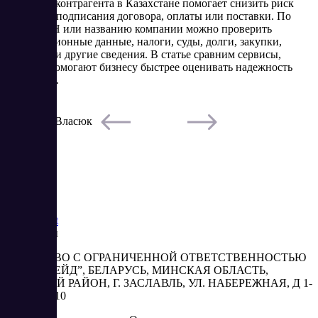
Проверка контрагента в Казахстане помогает снизить риск
сделки до подписания договора, оплаты или поставки. По
БИН, ИИН или названию компании можно проверить
регистрационные данные, налоги, суды, долги, закупки,
лицензии и другие сведения. В статье сравним сервисы,
которые помогают бизнесу быстрее оценивать надежность
партнеров.
5/22/2026
Елена Власюк
Читать
Saas
Market
Реквизиты
ОБЩЕСТВО С ОГРАНИЧЕННОЙ ОТВЕТСТВЕННОСТЬЮ
“АБЕСТРЕЙД”, БЕЛАРУСЬ, МИНСКАЯ ОБЛАСТЬ,
МИНСКИЙ РАЙОН, Г. ЗАСЛАВЛЬ, УЛ. НАБЕРЕЖНАЯ, Д 1-
2, КОМ. 310