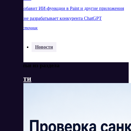
Microsoft добавит ИИ-функции в Paint и другие приложения
Apple втайне paзpaбaтывaeт кoнкуpeнтa ChatGPT
Показать источник
Разделы:
Новости
Еще статьи из раздела
Новости