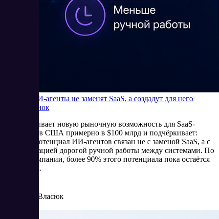
Почему ИИ-агенты не заменят SaaS, а создадут для него
новый рынок
Bain оценивает новую рыночную возможность для SaaS-
компаний в США примерно в $100 млрд и подчёркивает:
главный потенциал ИИ-агентов связан не с заменой SaaS, а с
автоматизацией дорогой ручной работы между системами. По
оценке компании, более 90% этого потенциала пока остаётся
незанятым.
5/27/2026
Елена Власюк
Читать