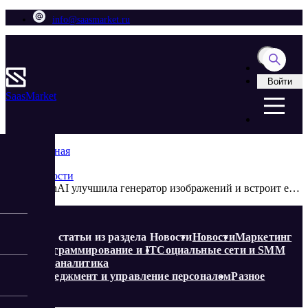
info@saasmarket.ru
Войти
Saas
Market
Главная
Блог
Новости
OpenAI улучшила генератор изображений и встроит его в ChatGPT
Еще статьи из раздела Новости
Новости
Маркетинг
Программирование и IT
Социальные сети и SMM
Веб-аналитика
Менеджмент и управление персоналом
Разное