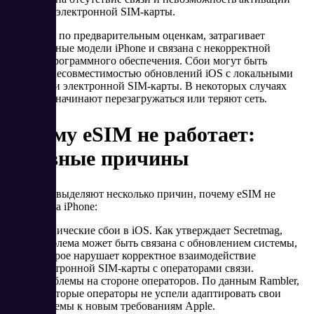
профилей электронной SIM-карты.
Проблема, по предварительным оценкам, затрагивает
определённые модели iPhone и связана с некорректной
работой программного обеспечения. Сбои могут быть
вызваны несовместимостью обновлений iOS с локальными
профилями электронной SIM-карты. В некоторых случаях
телефоны начинают перезагружаться или теряют сеть.
Почему eSIM не работает:
основные причины
Эксперты выделяют несколько причин, почему eSIM не
работает на iPhone:
Технические сбои в iOS. Как утверждает Secretmag,
проблема может быть связана с обновлением системы,
которое нарушает корректное взаимодействие
электронной SIM-карты с операторами связи.
Проблемы на стороне операторов. По данным Rambler,
некоторые операторы не успели адаптировать свои
системы к новым требованиям Apple.