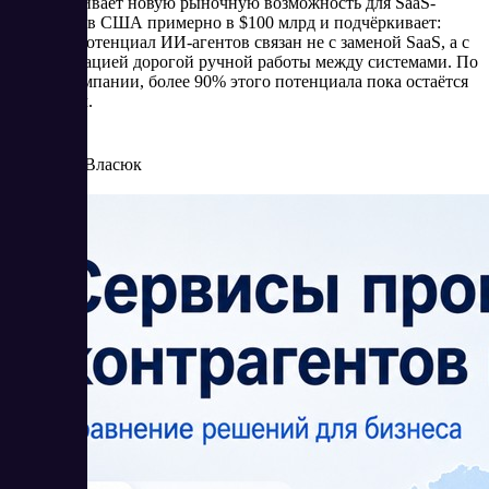
Bain оценивает новую рыночную возможность для SaaS-
компаний в США примерно в $100 млрд и подчёркивает:
главный потенциал ИИ-агентов связан не с заменой SaaS, а с
автоматизацией дорогой ручной работы между системами. По
оценке компании, более 90% этого потенциала пока остаётся
незанятым.
5/27/2026
Елена Власюк
Читать