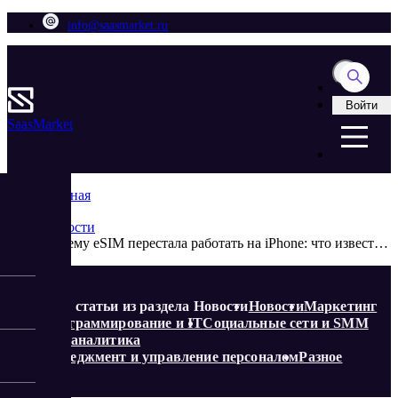
info@saasmarket.ru
Войти
Saas
Market
Главная
Блог
Новости
Почему eSIM перестала работать на iPhone: что известно о проблеме и может ли это привести к поломке телефона
Еще статьи из раздела Новости
Новости
Маркетинг
Программирование и IT
Социальные сети и SMM
Веб-аналитика
Менеджмент и управление персоналом
Разное