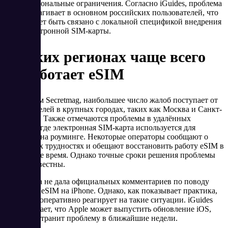
Региональные ограничения. Согласно iGuides, проблема
затрагивает в основном российских пользователей, что
может быть связано с локальной спецификой внедрения
электронной SIM-карты.
В каких регионах чаще всего
не работает eSIM
По данным Secretmag, наибольшее число жалоб поступает от
пользователей в крупных городах, таких как Москва и Санкт-
Петербург. Также отмечаются проблемы в удалённых
регионах, где электронная SIM-карта используется для
экономии на роуминге. Некоторые операторы сообщают о
временных трудностях и обещают восстановить работу eSIM в
ближайшее время. Однако точные сроки решения проблемы
пока неизвестны.
Apple пока не дала официальных комментариев по поводу
проблем с eSIM на iPhone. Однако, как показывает практика,
компания оперативно реагирует на такие ситуации. iGuides
предполагает, что Apple может выпустить обновление iOS,
которое устранит проблему в ближайшие недели.