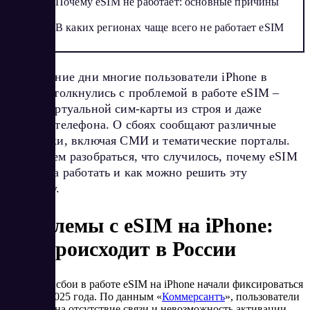
Почему eSIM не работает: основные причины
В каких регионах чаще всего не работает eSIM
В последние дни многие пользователи iPhone в
России столкнулись с проблемой в работе eSIM –
выход виртуальной сим-карты из строя и даже
поломка телефона. О сбоях сообщают различные
источники, включая СМИ и тематические порталы.
Попробуем разобраться, что случилось, почему eSIM
перестала работать и как можно решить эту
проблему.
Проблемы с eSIM на iPhone:
что происходит в России
Массовые сбои в работе eSIM на iPhone начали фиксироваться
в январе 2025 года. По данным «
Коммерсантъ
», пользователи
жалуются на отсутствие связи и невозможность активации