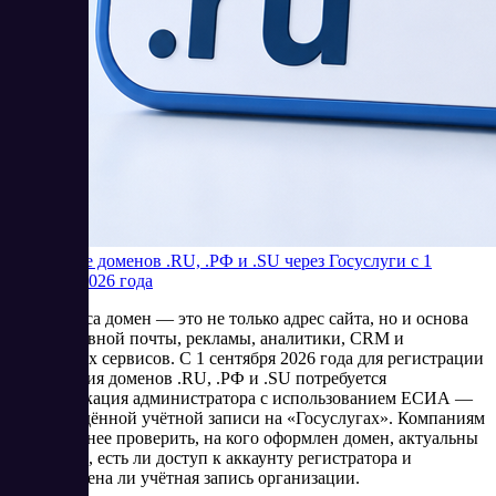
Продление доменов .RU, .РФ и .SU через Госуслуги с 1
сентября 2026 года
Для бизнеса домен — это не только адрес сайта, но и основа
корпоративной почты, рекламы, аналитики, CRM и
клиентских сервисов. С 1 сентября 2026 года для регистрации
и продления доменов .RU, .РФ и .SU потребуется
идентификация администратора с использованием ЕСИА —
подтверждённой учётной записи на «Госуслугах». Компаниям
стоит заранее проверить, на кого оформлен домен, актуальны
ли данные, есть ли доступ к аккаунту регистратора и
подготовлена ли учётная запись организации.