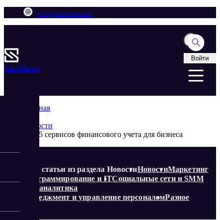
info@saasmarket.ru
Войти
Saas
Market
Главная
Блог
Новости
Топ-5 сервисов финансового учета для бизнеса
Еще статьи из раздела Новости
Новости
Маркетинг
Программирование и IT
Социальные сети и SMM
Веб-аналитика
Менеджмент и управление персоналом
Разное