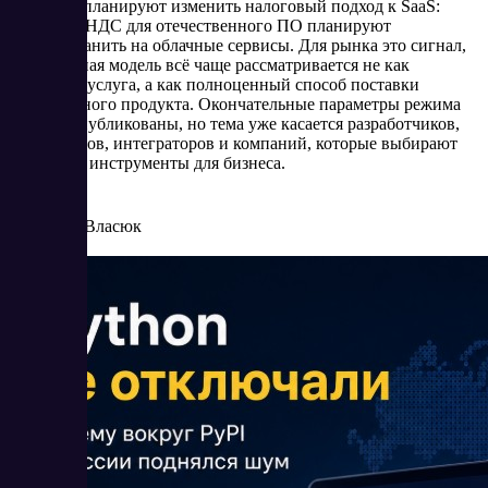
В России планируют изменить налоговый подход к SaaS:
льготу по НДС для отечественного ПО планируют
распространить на облачные сервисы. Для рынка это сигнал,
что облачная модель всё чаще рассматривается не как
отдельная услуга, а как полноценный способ поставки
программного продукта. Окончательные параметры режима
пока не опубликованы, но тема уже касается разработчиков,
провайдеров, интеграторов и компаний, которые выбирают
цифровые инструменты для бизнеса.
6/16/2026
Елена Власюк
Читать