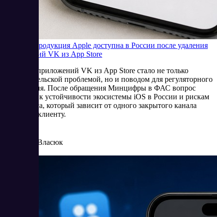
Будет ли продукция Apple доступна в России после удаления
приложений VK из App Store
Удаление приложений VK из App Store стало не только
пользовательской проблемой, но и поводом для регуляторного
обсуждения. После обращения Минцифры в ФАС вопрос
сместился к устойчивости экосистемы iOS в России и рискам
для бизнеса, который зависит от одного закрытого канала
доступа к клиенту.
6/25/2026
Елена Власюк
Читать