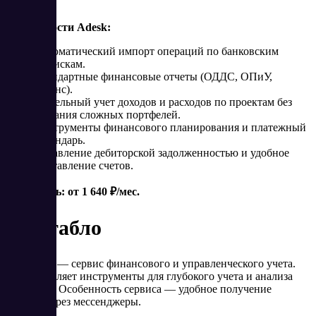
Возможности Adesk:
Автоматический импорт операций по банковским
выпискам.
Стандартные финансовые отчеты (ОДДС, ОПиУ,
баланс).
Раздельный учет доходов и расходов по проектам без
создания сложных портфелей.
Инструменты финансового планирования и платежный
календарь.
Управление дебиторской задолженностью и удобное
выставление счетов.
Стоимость: от 1 640 ₽/мес.
Финтабло
Финтабло — сервис финансового и управленческого учета.
Предоставляет инструменты для глубокого учета и анализа
финансов. Особенность сервиса — удобное получение
данных через мессенджеры.