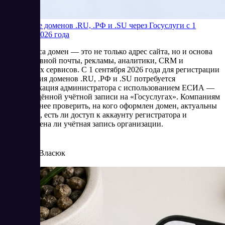
Продление доменов .RU, .РФ и .SU через Госуслуги с 1
сентября 2026 года
Для бизнеса домен — это не только адрес сайта, но и основа
корпоративной почты, рекламы, аналитики, CRM и
клиентских сервисов. С 1 сентября 2026 года для регистрации
и продления доменов .RU, .РФ и .SU потребуется
идентификация администратора с использованием ЕСИА —
подтверждённой учётной записи на «Госуслугах». Компаниям
стоит заранее проверить, на кого оформлен домен, актуальны
ли данные, есть ли доступ к аккаунту регистратора и
подготовлена ли учётная запись организации.
8/4/2026
Елена Власюк
Читать