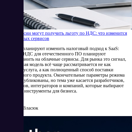
SaaS в России могут получить льготу по НДС: что изменится
для облачных сервисов
В России планируют изменить налоговый подход к SaaS:
льготу по НДС для отечественного ПО планируют
распространить на облачные сервисы. Для рынка это сигнал,
что облачная модель всё чаще рассматривается не как
отдельная услуга, а как полноценный способ поставки
программного продукта. Окончательные параметры режима
пока не опубликованы, но тема уже касается разработчиков,
провайдеров, интеграторов и компаний, которые выбирают
цифровые инструменты для бизнеса.
6/16/2026
Елена Власюк
Читать