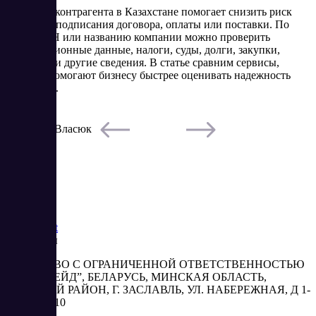
Проверка контрагента в Казахстане помогает снизить риск
сделки до подписания договора, оплаты или поставки. По
БИН, ИИН или названию компании можно проверить
регистрационные данные, налоги, суды, долги, закупки,
лицензии и другие сведения. В статье сравним сервисы,
которые помогают бизнесу быстрее оценивать надежность
партнеров.
5/22/2026
Елена Власюк
Читать
Saas
Market
Реквизиты
ОБЩЕСТВО С ОГРАНИЧЕННОЙ ОТВЕТСТВЕННОСТЬЮ
“АБЕСТРЕЙД”, БЕЛАРУСЬ, МИНСКАЯ ОБЛАСТЬ,
МИНСКИЙ РАЙОН, Г. ЗАСЛАВЛЬ, УЛ. НАБЕРЕЖНАЯ, Д 1-
2, КОМ. 310