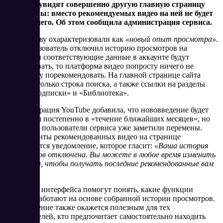
YouTube, увидят совершенно другую главную страницу
платформы: вместо рекомендуемых видео на ней не будет
почти ничего. Об этом сообщила администрация сервиса.
Инициативу охарактеризовали как
«новый опыт просмотра»
.
Если пользователь отключил историю просмотров на
YouTube, и соответствующие данные в аккаунте будут
отсутствовать, то платформа видео попросту ничего не
сможет ему порекомендовать. На главной странице сайта
остаются только строка поиска, а также ссылки на разделы
Shorts, «Подписки» и «Библиотека».
Администрация YouTube добавила, что нововведение будет
внедряться постепенно в «течение ближайших месяцев», но
отдельные пользователи сервиса уже заметили перемены.
Вместо ленты рекомендованных видео на странице
отображается уведомление, которое гласит:
«Ваша история
просмотров отключена. Вы можете в любое время изменить
настройки, чтобы получать последние рекомендованные вам
видео»
.
Перемены интерфейса помогут понять, какие функции
YouTube работают на основе собранной истории просмотров.
Нововведение также окажется полезным для тех
пользователей, кто предпочитает самостоятельно находить