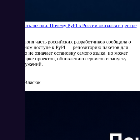
Python не отключали. Почему PyPI в России оказался в центре
внимания
В начале июня часть российских разработчиков сообщила о
нестабильном доступе к PyPI — репозиторию пакетов для
Python. Это не означает остановку самого языка, но может
мешать сборке проектов, обновлению сервисов и запуску
новых окружений.
6/5/2026
Елена Власюк
Читать