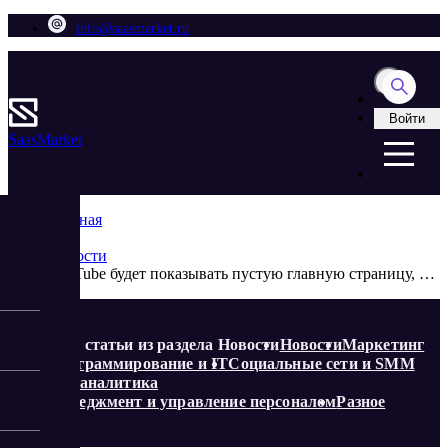
info@saasmarket.ru
Войти
Saas
Market
Главная
Блог
Новости
YouTube будет показывать пустую главную страницу, но не всем
Еще статьи из раздела Новости
Новости
Маркетинг
Программирование и IT
Социальные сети и SMM
Веб-аналитика
Менеджмент и управление персоналом
Разное