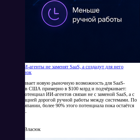
Почему ИИ-агенты не заменят SaaS, а создадут для него
новый рынок
Bain оценивает новую рыночную возможность для SaaS-
компаний в США примерно в $100 млрд и подчёркивает:
главный потенциал ИИ-агентов связан не с заменой SaaS, а с
автоматизацией дорогой ручной работы между системами. По
оценке компании, более 90% этого потенциала пока остаётся
незанятым.
5/27/2026
Елена Власюк
Читать