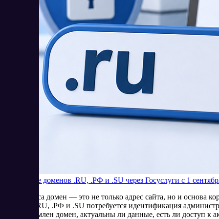
Продление доменов .RU, .РФ и .SU через Госуслуги с 1 сентябр
Для бизнеса домен — это не только адрес сайта, но и основа 
доменов .RU, .РФ и .SU потребуется идентификация администр
кого оформлен домен, актуальны ли данные, есть ли доступ к а