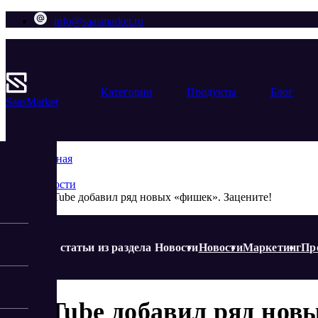
info@saasmarket.ru
Категории
Продукты
Блог
Saas
Market
Главная
Блог
Новости
YouTube добавил ряд новых «фишек». Зацените!
Еще статьи из раздела Новости
Новости
Маркетинг
Пр
YouTube добавил ряд нов