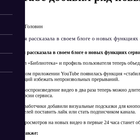
10/20/2023
Артур Головин
Компания рассказала в своем блоге о новых функциях 
Компания рассказала в своем блоге о новых функциях сервис
Так, раздел «Библиотека» и профиль пользователя теперь объе
В мобильном приложении YouTube появилась функция «стабил
позволяющий избежать непроизвольных прерываний.
Ускорить воспроизведение видео в два раза теперь можно длите
и в веб-версии сервиса.
Также разработчики добавили визуальные подсказки для кнопо
пользователей поставить лайк или стать подписчиком канала.
Счетчик просмотров на новых видео в первые 24 часа станет о
Читайте также: