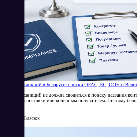
Проверка санкций в Беларуси: списки OFAC, ЕС, ООН и Вели
Проверка санкций не должна сводиться к поиску названия конт
условиями поставки или конечным получателем. Поэтому белор
8/4/2026
Елена Власюк
Читать