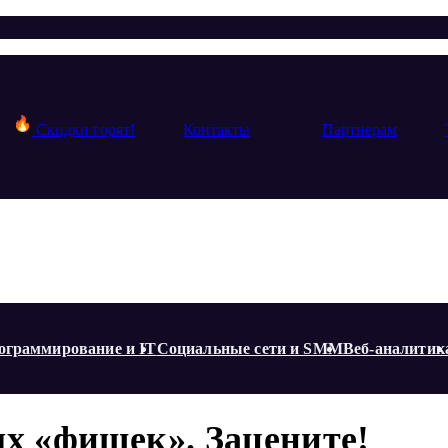
Скидки горят!
Контакты
Партнерам
ограммирование и IT
Социальные сети и SMM
Веб-аналитик
ых «фишек». Зацените!