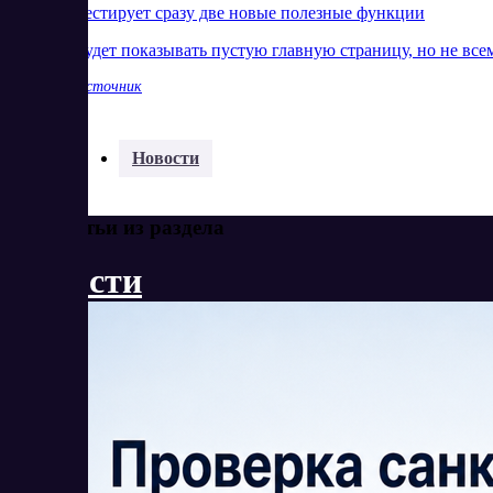
YouTube тестирует сразу две новые полезные функции
YouTube будет показывать пустую главную страницу, но не все
Показать источник
Разделы:
Новости
Еще статьи из раздела
Новости