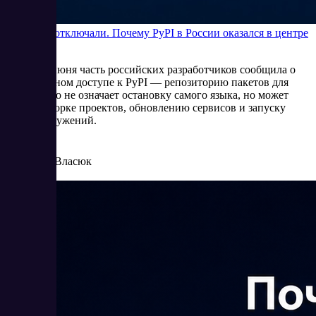
Python не отключали. Почему PyPI в России оказался в центре
внимания
В начале июня часть российских разработчиков сообщила о
нестабильном доступе к PyPI — репозиторию пакетов для
Python. Это не означает остановку самого языка, но может
мешать сборке проектов, обновлению сервисов и запуску
новых окружений.
6/5/2026
Елена Власюк
Читать