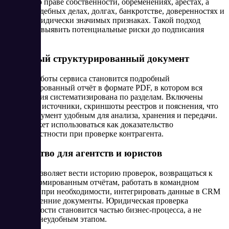
сведения о праве собственности, обременениях, арестах, а
также о судебных делах, долгах, банкротстве, доверенностях и
других юридически значимых признаках. Такой подход
позволяет выявить потенциальные риски до подписания
договора.
4. Единый структурированный документ
Итогом работы сервиса становится подробный
структурированный отчёт в формате PDF, в котором вся
информация систематизирована по разделам. Включены
ссылки на источники, скриншоты реестров и пояснения, что
делает документ удобным для анализа, хранения и передачи.
Отчёт может использоваться как доказательство
добросовестности при проверке контрагента.
5. Удобство для агентств и юристов
Сервис позволяет вести историю проверок, возвращаться к
ранее сформированным отчётам, работать в командном
режиме и, при необходимости, интегрировать данные в CRM
или внутренние документы. Юридическая проверка
недвижимости становится частью бизнес-процесса, а не
внешним неудобным этапом.