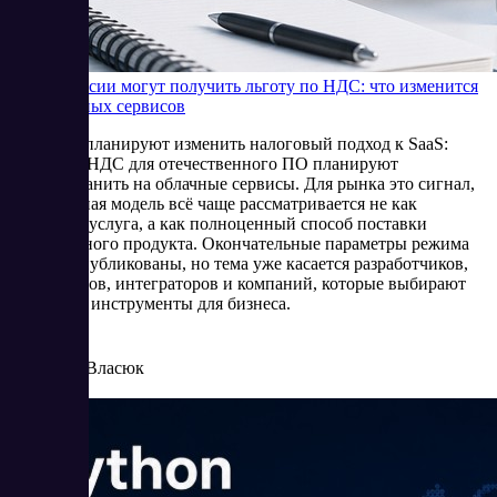
SaaS в России могут получить льготу по НДС: что изменится
для облачных сервисов
В России планируют изменить налоговый подход к SaaS:
льготу по НДС для отечественного ПО планируют
распространить на облачные сервисы. Для рынка это сигнал,
что облачная модель всё чаще рассматривается не как
отдельная услуга, а как полноценный способ поставки
программного продукта. Окончательные параметры режима
пока не опубликованы, но тема уже касается разработчиков,
провайдеров, интеграторов и компаний, которые выбирают
цифровые инструменты для бизнеса.
6/16/2026
Елена Власюк
Читать