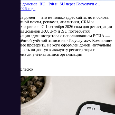
Продление доменов .RU, .РФ и .SU через Госуслуги с 1
сентября 2026 года
Для бизнеса домен — это не только адрес сайта, но и основа
корпоративной почты, рекламы, аналитики, CRM и
клиентских сервисов. С 1 сентября 2026 года для регистрации
и продления доменов .RU, .РФ и .SU потребуется
идентификация администратора с использованием ЕСИА —
подтверждённой учётной записи на «Госуслугах». Компаниям
стоит заранее проверить, на кого оформлен домен, актуальны
ли данные, есть ли доступ к аккаунту регистратора и
подготовлена ли учётная запись организации.
8/4/2026
Елена Власюк
Читать