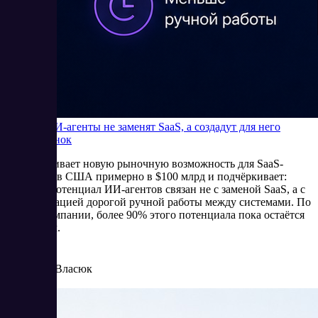
Почему ИИ-агенты не заменят SaaS, а создадут для него
новый рынок
Bain оценивает новую рыночную возможность для SaaS-
компаний в США примерно в $100 млрд и подчёркивает:
главный потенциал ИИ-агентов связан не с заменой SaaS, а с
автоматизацией дорогой ручной работы между системами. По
оценке компании, более 90% этого потенциала пока остаётся
незанятым.
5/27/2026
Елена Власюк
Читать