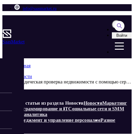
info@saasmarket.ru
Войти
Saas
Market
Главная
Блог
Новости
Юридическая проверка недвижимости с помощью сервиса «Эксперт-проверка» от Контур.Недвижимость
Еще статьи из раздела Новости
Новости
Маркетинг
Программирование и IT
Социальные сети и SMM
Веб-аналитика
Менеджмент и управление персоналом
Разное