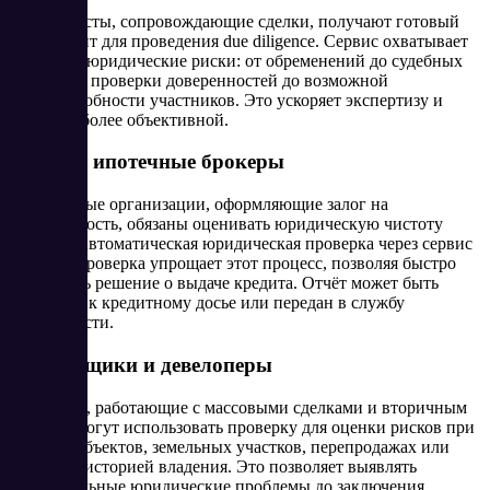
Специалисты, сопровождающие сделки, получают готовый
инструмент для проведения due diligence. Сервис охватывает
основные юридические риски: от обременений до судебных
споров, от проверки доверенностей до возможной
недееспособности участников. Это ускоряет экспертизу и
делает её более объективной.
Банки и ипотечные брокеры
Финансовые организации, оформляющие залог на
недвижимость, обязаны оценивать юридическую чистоту
объекта. Автоматическая юридическая проверка через сервис
Эксперт‑проверка упрощает этот процесс, позволяя быстро
принимать решение о выдаче кредита. Отчёт может быть
приложен к кредитному досье или передан в службу
безопасности.
Застройщики и девелоперы
Компании, работающие с массовыми сделками и вторичным
рынком, могут использовать проверку для оценки рисков при
покупке объектов, земельных участков, перепродажах или
активах с историей владения. Это позволяет выявлять
потенциальные юридические проблемы до заключения