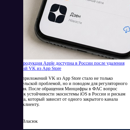
Будет ли продукция Apple доступна в России после удаления
приложений VK из App Store
Удаление приложений VK из App Store стало не только
пользовательской проблемой, но и поводом для регуляторного
обсуждения. После обращения Минцифры в ФАС вопрос
сместился к устойчивости экосистемы iOS в России и рискам
для бизнеса, который зависит от одного закрытого канала
доступа к клиенту.
6/25/2026
Елена Власюк
Читать