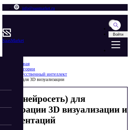
info@saasmarket.ru
Войти
Saas
Market
Главная
Категории
Искусственный интеллект
ИИ для 3D визуализации
ИИ (нейросеть) для
генерации 3D визуализации и
презентаций