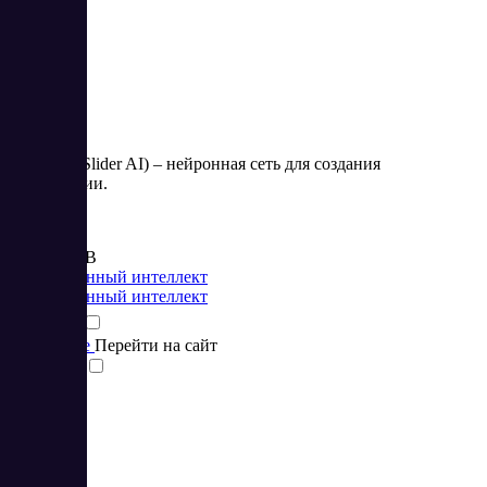
Слайдер (Slider AI) – нейронная сеть для создания
презентации.
Цена:
от 224 RUB
Искусственный интеллект
Искусственный интеллект
Подробнее
Перейти на сайт
Сравнить
1