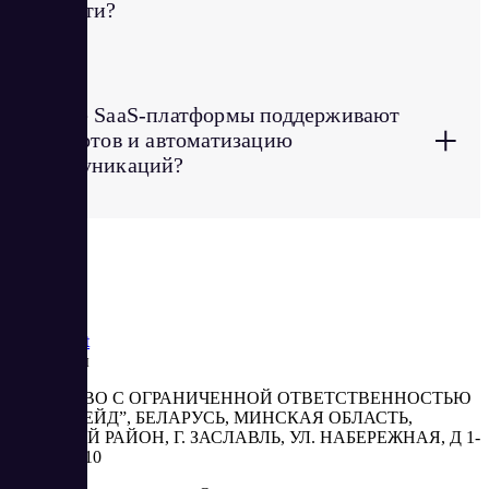
соцсети?
Какие SaaS-платформы поддерживают
+
чат-ботов и автоматизацию
коммуникаций?
Saas
Market
Реквизиты
ОБЩЕСТВО С ОГРАНИЧЕННОЙ ОТВЕТСТВЕННОСТЬЮ
“АБЕСТРЕЙД”, БЕЛАРУСЬ, МИНСКАЯ ОБЛАСТЬ,
МИНСКИЙ РАЙОН, Г. ЗАСЛАВЛЬ, УЛ. НАБЕРЕЖНАЯ, Д 1-
2, КОМ. 310