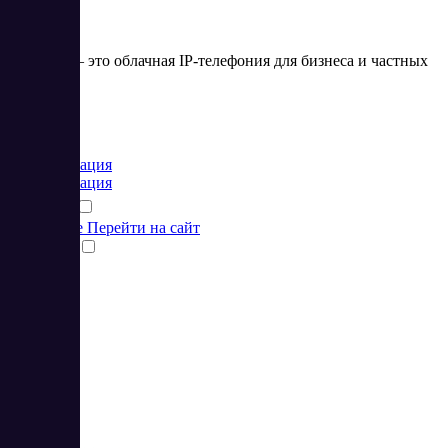
Zadarma — это облачная IP-телефония для бизнеса и частных
лиц
Цена:
от 0 EUR
Коммуникация
Коммуникация
Подробнее
Перейти на сайт
Сравнить
4