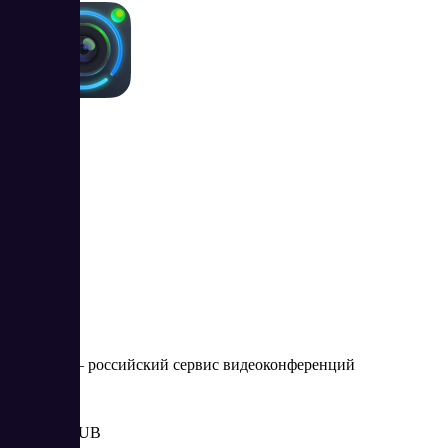
SberJazz
4
SberJazz — российский сервис видеоконференций
Цена:
от 8 000 RUB