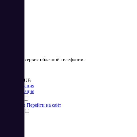
Novofon
Novofon – сервис облачной телефонии.
Цена:
от 1 700 RUB
Коммуникация
Коммуникация
Подробнее
Перейти на сайт
Сравнить