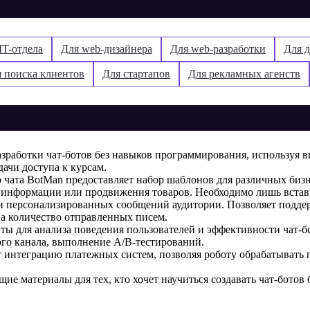
IT-отдела
Для web-дизайнера
Для web-разработки
Для д
 поиска клиентов
Для стартапов
Для рекламных агенств
азработки чат-ботов без навыков программирования, используя 
ачи доступа к курсам.
 чата BotMan предоставляет набор шаблонов для различных бизн
 информации или продвижения товаров. Необходимо лишь встави
и персонализированных сообщений аудитории. Позволяет поддер
на количество отправленных писем.
ты для анализа поведения пользователей и эффективности чат-
ого канала, выполнение A/B-тестирований.
 интеграцию платежных систем, позволяя роботу обрабатывать 
щие материалы для тех, кто хочет научиться создавать чат-ботов