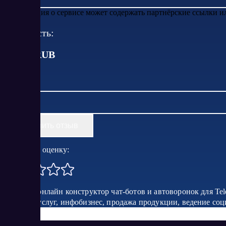
Информация о сервисе может содержать партнёрские ссылки 
Стоимость:
от
690
RUB
Оставить отзыв
Поставить оценку:
BotMan - онлайн конструктор чат-ботов и автоворонок для Te
оказание услуг, инфобизнес, продажа продукции, ведение со