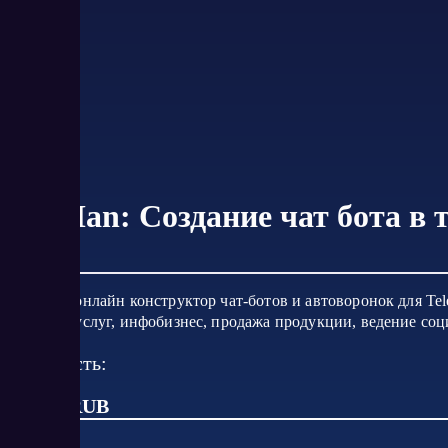
BotMan: Создание чат бота в 
BotMan - онлайн конструктор чат-ботов и автоворонок для Te
оказание услуг, инфобизнес, продажа продукции, ведение со
Стоимость:
от 690 RUB