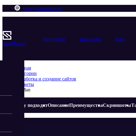
info@saasmarket.ru
Категории
Продукты
Блог
Saas
Market
Главная
Категории
Разработка и создание сайтов
Виджеты
BotMan
Кому подходит
Описание
Преимущества
Скриншоты
Т