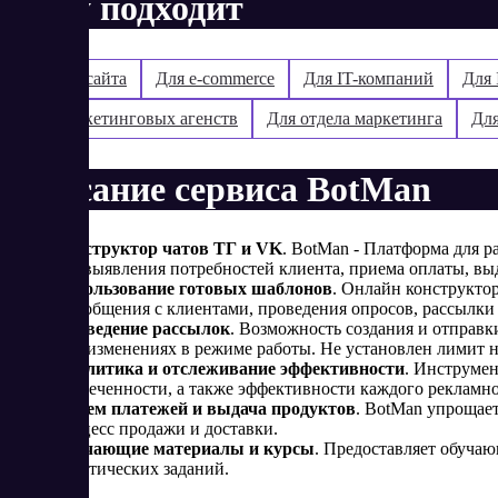
Кому подходит
Все для сайта
Для e-commerce
Для IT-компаний
Для 
Для маркетинговых агенств
Для отдела маркетинга
Для
Описание сервиса BotMan
Конструктор чатов ТГ и VK
. BotMan - Платформа для р
для выявления потребностей клиента, приема оплаты, выд
Использование готовых шаблонов
. Онлайн конструктор
для общения с клиентами, проведения опросов, рассылки
Проведение рассылок
. Возможность создания и отправк
или изменениях в режиме работы. Не установлен лимит 
Аналитика и отслеживание эффективности
. Инструмен
вовлеченности, а также эффективности каждого рекламн
Прием платежей и выдача продуктов
. BotMan упрощает
процесс продажи и доставки.
Обучающие материалы и курсы
. Предоставляет обучаю
практических заданий.