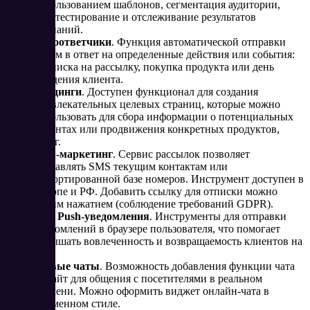
использованием шаблонов, сегментация аудитории,
A/B-тестирование и отслеживание результатов
кампаний.
Автоответчики
. Функция автоматической отправки
писем в ответ на определенные действия или события:
подписка на рассылку, покупка продукта или день
рождения клиента.
Лендинги
. Доступен функционал для создания
привлекательных целевых страниц, которые можно
использовать для сбора информации о потенциальных
клиентах или продвижения конкретных продуктов,
услуг.
SMS-маркетинг
. Сервис рассылок позволяет
отправлять SMS текущим контактам или
импортированной базе номеров. Инструмент доступен в
Европе и РФ. Добавить ссылку для отписки можно
одним нажатием (соблюдение требований GDPR).
Web Push-уведомления
. Инструменты для отправки
уведомлений в браузере пользователя, что помогает
повышать вовлеченность и возвращаемость клиентов на
сайт.
Живые чаты
. Возможность добавления функции чата
на сайт для общения с посетителями в реальном
времени. Можно оформить виджет онлайн-чата в
фирменном стиле.