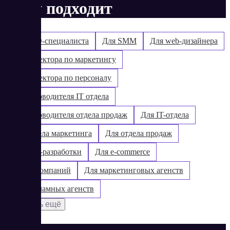
Кому подходит
Для SEO-специалиста
Для SMM
Для web-дизайнера
Для директора по маркетингу
Для директора по персоналу
Для руководителя IT отдела
Для руководителя отдела продаж
Для IT-отдела
Для отдела маркетинга
Для отдела продаж
Для web-разработки
Для e-commerce
Для IT-компаний
Для маркетинговых агенств
Для рекламных агенств
Показать ещё