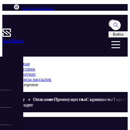
info@saasmarket.ru
Войти
Saas
Market
Главная
Категории
Маркетинг
Сервисы рассылок
GetResponse
Кому
Описание
Преимущества
Скриншоты
Тариф
подходит