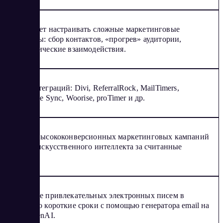
Позволяет настраивать сложные маркетинговые
процессы: сбор контактов, «прогрев» аудитории,
автоматические взаимодействия.
100+ интеграций: Divi, ReferralRock, MailTimers,
Salesforce Sync, Woorise, proTimer и др.
Запуск высококонверсионных маркетинговых кампаний
на базе искусственного интеллекта за считанные
минуты.
Создание привлекательных электронных писем в
рекордно короткие сроки с помощью генератора email на
базе OpenAI.