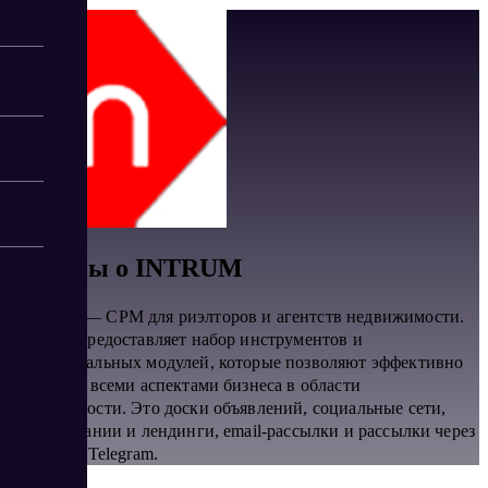
Отзывы о INTRUM
INTRUM — СРМ для риэлторов и агентств недвижимости.
Система предоставляет набор инструментов и
функциональных модулей, которые позволяют эффективно
управлять всеми аспектами бизнеса в области
недвижимости. Это доски объявлений, социальные сети,
сайт компании и лендинги, email-рассылки и рассылки через
Whatsapp, Telegram.