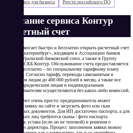
Контур: все для бизнеса
Реестр российского ПО
Описание сервиса Контур
Расчетный счет
Проект помогает быстро и бесплатно открыть расчетный счет
в банке «Екатеринбург», входящем в Ассоциацию банков
России и Уральский банковский союз, а также в Группу
компаний СКБ Контур. Обслуживание счета предоставляется
навсегда бесплатно – по специальному тарифному плану
«Первый». Согласно тарифу, переводы самозанятым и
физическим лицам до 400 000 рублей в месяц, а также все
платежи юридическим лицам и индивидуальным
предпринимателям осуществляются без каких-либо комиссий.
Открыть счет очень просто: предприниматель может
заполнить заявку на сайте и загрузить фото или скан
необходимых документов. Для ИП достаточно паспорта, а для
юридических лиц требуются сканы / фото паспорта
учредителя, устава (если он не типовой) и решения о
назначении директора. Процесс заполнения заявки можно
легко выполнить как с компьютера, так и со смартфона.