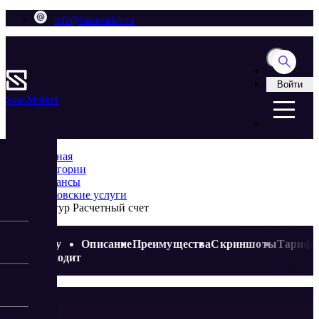
info@saasmarket.ru
Войти
Saas
Market
Главная
Категории
Финансы
Банковские услуги
Контур Расчетный счет
Кому
Описание
Преимущества
Скриншоты
Тариф
подходит