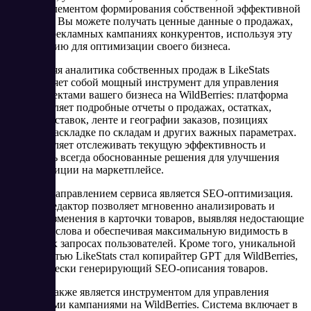
важным элементом формирования собственной эффективной
политики. Вы можете получать ценные данные о продажах,
акциях и рекламных кампаниях конкурентов, используя эту
информацию для оптимизации своего бизнеса.
Внутренняя аналитика собственных продаж в LikeStats
представляет собой мощный инструмент для управления
всеми аспектами вашего бизнеса на WildBerries: платформа
предоставляет подробные отчеты о продажах, остатках,
статусе поставок, ленте и географии заказов, позициях
товаров, раскладке по складам и других важных параметрах.
Это позволяет отслеживать текущую эффективность и
принимать всегда обоснованные решения для улучшения
вашей позиции на маркетплейсе.
Важным направлением сервиса является SEO-оптимизация.
Онлайн-редактор позволяет мгновенно анализировать и
вносить изменения в карточки товаров, выявляя недостающие
ключевые слова и обеспечивая максимальную видимость в
поисковых запросах пользователей. Кроме того, уникальной
особенностью LikeStats стал копирайтер GPT для WildBerries,
автоматически генерирующий SEO-описания товаров.
LikeStats также является инструментом для управления
рекламными кампаниями на WildBerries. Система включает в