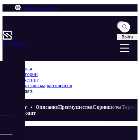
info@saasmarket.ru
Войти
Saas
Market
Главная
Категории
Маркетинг
Аналитика маркетплейсов
Likestats
Кому
Описание
Преимущества
Скриншоты
Тариф
подходит