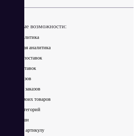
в месяц
Ключевые возможности:
Общая аналитика
Финансовая аналитика
Контроль поставок
Расчет поставок
Лента заказов
География заказов
Позиции моих товаров
Анализ категорий
Поиск ниши
Анализ по артикулу