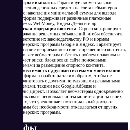
Быстрые выплаты
. Гарантирует моментальные
зачисления денежных средств на счета вебмастеров
после накопления минимальной суммы для вывода.
Платформа поддерживает различные платежные
системы: WebMoney, Яндекс.Деньги и др.
Жесткая модерация контента
. Строго контролирует
содержание рекламных объявлений, чтобы обеспечить
соответствие их законодательству РФ и нормам
партнерских программ Google и Яндекс. Гарантирует
отсутствие неприемлемого или запрещенного контента,
позволяет вебмастерам избегать проблем с законом и
снижает риски блокировки сайта поисковыми
системами за размещение спорного контента​.
Совместимость с другими системами монетизации
.
Платформа разработана таким образом, чтобы не
конфликтовать с другими популярными рекламными
системами, такими как Google AdSense и
Яндекс.Директ. Позволяет вебмастерам одновременно
использовать несколько систем монетизации на своих
сайтах, что увеличивает потенциальный доход от
рекламы без необходимости отказываться от других
партнерских программ​.
Тарифы