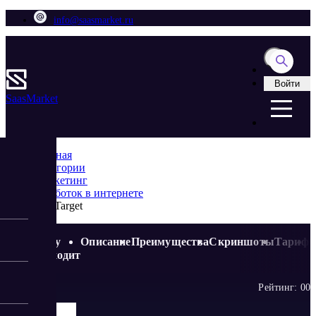
info@saasmarket.ru
Войти
Saas
Market
Главная
Категории
Маркетинг
Заработок в интернете
MaxTarget
Кому
Описание
Преимущества
Скриншоты
Тариф
подходит
Рейтинг:
0
0