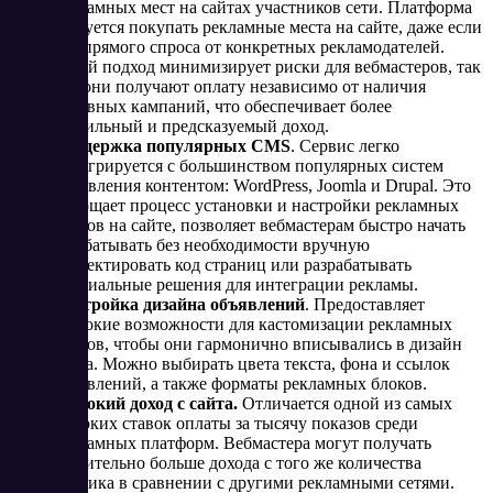
рекламных мест на сайтах участников сети. Платформа
обязуется покупать рекламные места на сайте, даже если
нет прямого спроса от конкретных рекламодателей.
Такой подход минимизирует риски для вебмастеров, так
как они получают оплату независимо от наличия
активных кампаний, что обеспечивает более
стабильный и предсказуемый доход​.
Поддержка популярных CMS
. Сервис легко
интегрируется с большинством популярных систем
управления контентом: WordPress, Joomla и Drupal. Это
упрощает процесс установки и настройки рекламных
блоков на сайте, позволяет вебмастерам быстро начать
зарабатывать без необходимости вручную
корректировать код страниц или разрабатывать
специальные решения для интеграции рекламы​.
Настройка дизайна объявлений
. Предоставляет
широкие возможности для кастомизации рекламных
блоков, чтобы они гармонично вписывались в дизайн
сайта. Можно выбирать цвета текста, фона и ссылок
объявлений, а также форматы рекламных блоков.
Высокий доход с сайта.
Отличается одной из самых
высоких ставок оплаты за тысячу показов среди
рекламных платформ. Вебмастера могут получать
значительно больше дохода с того же количества
трафика в сравнении с другими рекламными сетями.