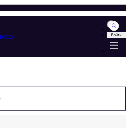
Войти
ТОП 20
е