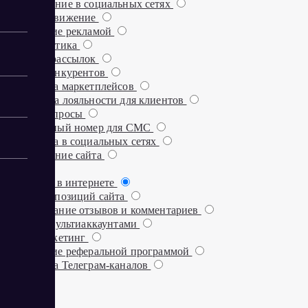
Продвижение в социальных сетях
SEO-продвижение
Управление рекламой
Веб-аналитика
Сервисы рассылок
Анализ конкурентов
Аналитика маркетплейсов
Программа лояльности для клиентов
Онлайн-опросы
Виртуальный номер для СМС
Аналитика в социальных сетях
Продвижение сайта
Биржи
Заработок в интернете
Проверка позиций сайта
Отслеживание отзывов и комментариев
Работа с мультиаккаунтами
Email-маркетинг
Управление реферальной программой
Аналитика Телеграм-каналов