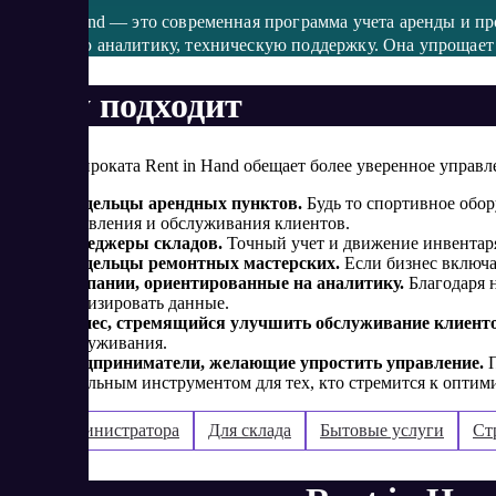
Rent in Hand — это современная программа учета аренды и пр
наглядную аналитику, техническую поддержку. Она упрощает 
Кому подходит
СРМ для проката Rent in Hand обещает более уверенное управл
Владельцы арендных пунктов.
Будь то спортивное обор
управления и обслуживания клиентов.
Менеджеры складов.
Точный учет и движение инвентаря
Владельцы ремонтных мастерских.
Если бизнес включа
Компании, ориентированные на аналитику.
Благодаря 
анализировать данные.
Бизнес, стремящийся улучшить обслуживание клиенто
обслуживания.
Предприниматели, желающие упростить управление.
П
идеальным инструментом для тех, кто стремится к оптим
Для администратора
Для склада
Бытовые услуги
Ст