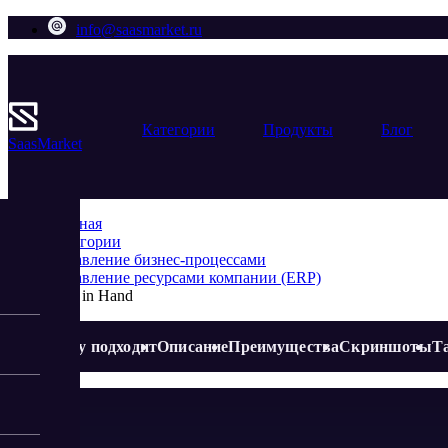
info@saasmarket.ru
Категории
Продукты
Блог
Saas
Market
Главная
Категории
Управление бизнес-процессами
Управление ресурсами компании (ERP)
Rent in Hand
Кому подходит
Описание
Преимущества
Скриншоты
Т