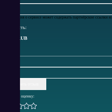
Информация о сервисе может содержать партнёрские ссылки 
Стоимость:
от
850
RUB
Оставить отзыв
Поставить оценку: