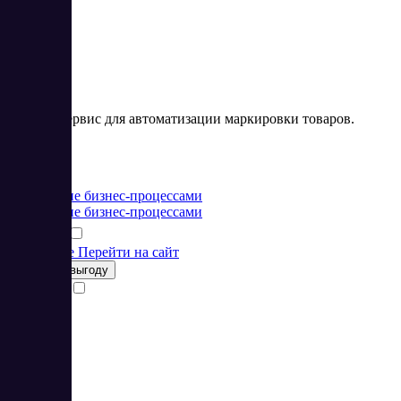
Онлайн-сервис для автоматизации маркировки товаров.
Цена:
от 0 RUB
Управление бизнес-процессами
Управление бизнес-процессами
Подробнее
Перейти на сайт
Получить выгоду
Сравнить
3