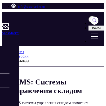
info@saasmarket.ru
Войти
Saas
Market
Главная
Категории
Для склада
WMS: Cистемы
управления складом
WMS системы управления складом помогают