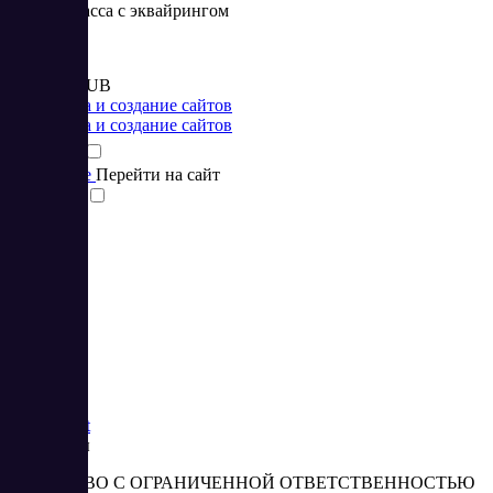
Онлайн-касса с эквайрингом
Цена:
от 4 500 RUB
Разработка и создание сайтов
Разработка и создание сайтов
Подробнее
Перейти на сайт
Сравнить
1
2
Saas
Market
Реквизиты
ОБЩЕСТВО С ОГРАНИЧЕННОЙ ОТВЕТСТВЕННОСТЬЮ