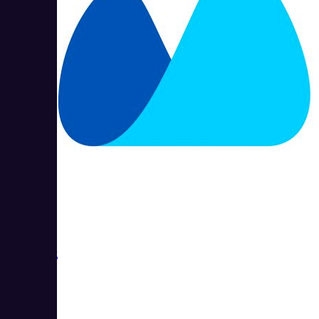
МойСклад