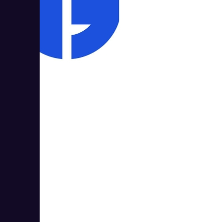
Istock.Link
1
5