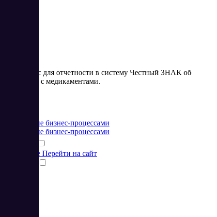
4.67
Веб-сервис для отчетности в систему Честный ЗНАК об
операциях с медикаментами.
Цена:
от 0 RUB
Управление бизнес-процессами
Управление бизнес-процессами
Подробнее
Перейти на сайт
Сравнить