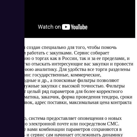
Seldon был создан специально для того, чтобы помочь
компаниям работать с закупками. Сервис собирает
информацию о торгах как в России, так и за ее пределами, и
сможет легко отыскать интересующие вас закупки и провести
всестороннюю аналитику. Для удобства все торги разделены
на категории: государственные, коммерческие,
международные и др., а поисковые фильтры позволяют
находить нужные закупки с высокой точностью. Фильтры
учитывают целый ряд параметров для более корректного
поиска: тематика, заказчик, форма проведения тендера, сроки
приема заявок, адрес поставки, максимальная цена контракта
и т.д.
Кроме того, система предоставляет оповещения о новых
закупках по электронной почте или посредством СМС.
Введенные вами комбинации параметров сохраняются в
фильтрах – и сервис сам начинает отслеживать динамику