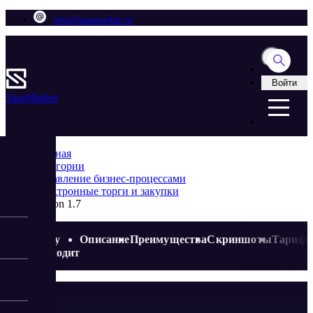
info@saasmarket.ru
Войти
Saas
Market
Главная
Категории
Управление бизнес-процессами
Электронные торги и закупки
Seldon 1.7
Кому
Описание
Преимущества
Скриншоты
Тариф
подходит