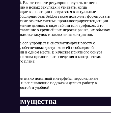
изменений. Вы же станете регулярно получать от него
информацию о новых закупках и узнавать, когда
интересующие вас позиции превратятся в актуальные
тендеры. Обширная база Seldon также позволяет формировать
аналитические отчеты: система проиллюстрирует тенденции
и распределение данных в виде таблиц или графиков. Это
дает представление о крупнейших игроках рынка, их объемах
сделок, динамике закупок и заключения контрактов.
В целом Seldon упрощает и систематизирует работу с
закупками, обеспечивая доступ ко всей необходимой
информации в одном месте. В качестве приятного бонуса
платформа готова предоставить сведения о контрагентах
следующего плана:
Плюс интуитивно понятный интерфейс, персональные
настройки и всплывающие подсказки делают работу в
системе простой и удобной.
Преимущества