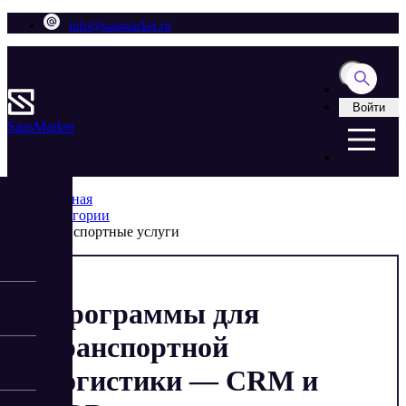
info@saasmarket.ru
Войти
Saas
Market
Главная
Категории
Транспортные услуги
Программы для
транспортной
логистики — CRM и