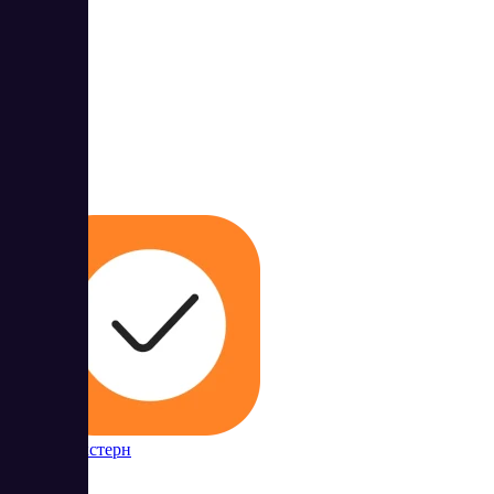
4
5
Контур Экстерн