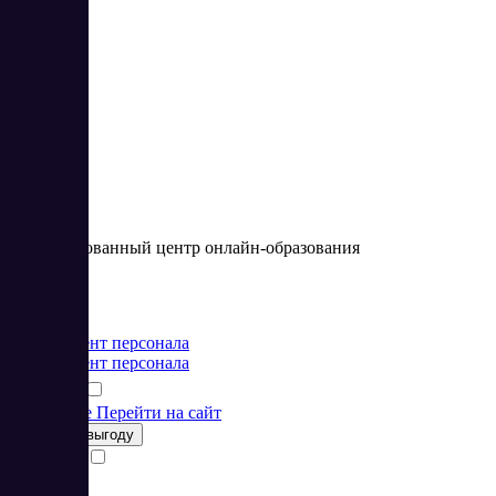
3
5
Лицензированный центр онлайн-образования
Цена:
от 0 RUB
Менеджмент персонала
Менеджмент персонала
Подробнее
Перейти на сайт
Получить выгоду
Сравнить