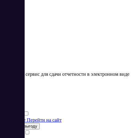
4
5
Облачный сервис для сдачи отчетности в электронном виде
Цена:
от 0 RUB
Финансы
Финансы
Подробнее
Перейти на сайт
Получить выгоду
Сравнить