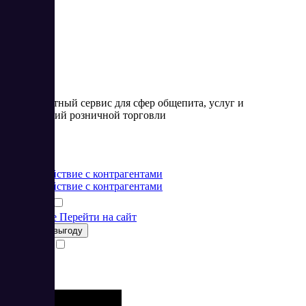
4.87
Товароучетный сервис для сфер общепита, услуг и
предприятий розничной торговли
Цена:
от 0 RUB
Взаимодействие с контрагентами
Взаимодействие с контрагентами
Подробнее
Перейти на сайт
Получить выгоду
Сравнить