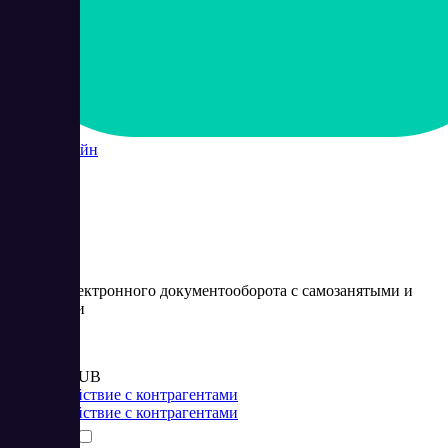
Контур Сайн
Сервис электронного документооборота с самозанятыми и
физлицами
Цена:
от 3 000 RUB
Взаимодействие с контрагентами
Взаимодействие с контрагентами