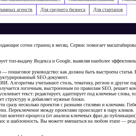
ламных агенств
Для среднего бизнеса
Для стартапов
создающие сотни страниц в месяц. Сервис помогает масштабирова
рует топ-выдачу Яндекса и Google, выявляя наиболее эффективн
 — пошаговое руководство: как должна быть выстроена статья.
структурированный SEO-документ.
 ИИ.
Алгоритмы учитывают стиль, тематику, регион и другие пар
получается логичным, выстроенным по правилам SEO, решает кон
силивает текст: редактирует, адаптирует под ключевые слова, 
ет структуру и добавляет нужные блоки.
ти сразу несколько проектов с разными стилями и ключами. Гиб
ени. Переключение между проектами происходит в пару кликов.
тап контент-процесса (от анализа ключевых фраз до публикации
хаос и шаблонность. Вы можете вмешаться на любом этапе — реда