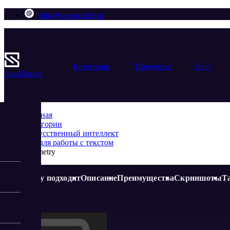
info@saasmarket.ru
Категории
Продукты
Блог
Saas
Market
Главная
Категории
Искусственный интеллект
ИИ для работы с текстом
Seometry
Кому подходит
Описание
Преимущества
Скриншоты
Т