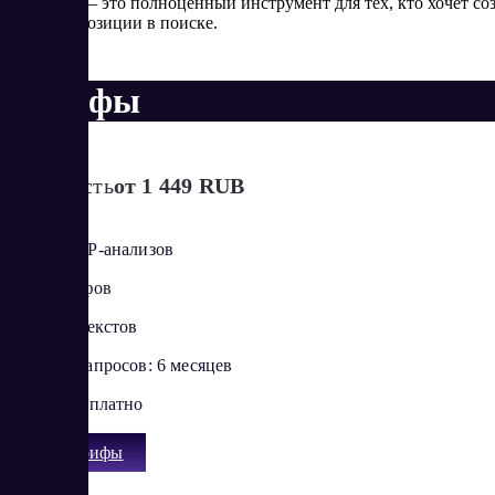
Seometry — это полноценный инструмент для тех, кто хочет со
топовые позиции в поиске.
Тарифы
Стоимость
от 1 449 RUB
до 50 SERP-анализов
до 38 брифов
до 20 AI-текстов
История запросов: 6 месяцев
7 дней бесплатно
Все тарифы