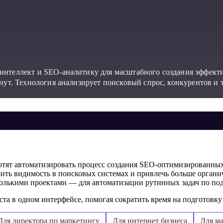
интеллект и SEO-аналитику для масштабного создания эффект
инут. Технология анализирует поисковый спрос, конкурентов и
хотят автоматизировать процесс создания SEO-оптимизированных
шить видимость в поисковых системах и привлечь больше органи
олькими проектами — для автоматизации рутинных задач по под
ста в одном интерфейсе, помогая сократить время на подготовк
Для директора по маркетингу
Для интернет бизнеса
Для ма