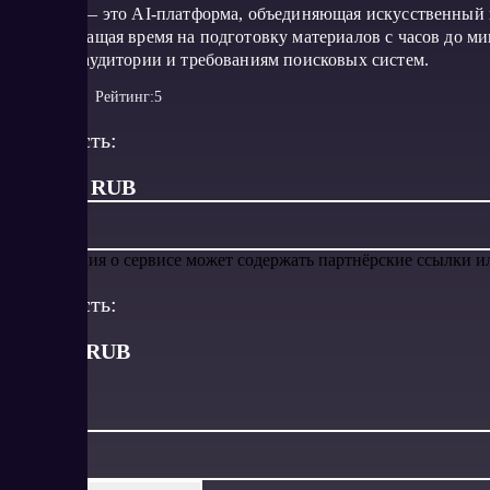
Seometry — это AI-платформа, объединяющая искусственный 
SEO, сокращая время на подготовку материалов с часов до м
запросам аудитории и требованиям поисковых систем.
Рейтинг:
5
Стоимость:
от 1 449 RUB
Информация о сервисе может содержать партнёрские ссылки 
Стоимость:
от
1449
RUB