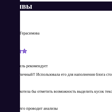
Отзывы
Вероника Герасимова
Новичок
7/14/2025
Пользователь рекомендует
Сервис отличный!! Использовала его для наполнения блога ст
Плюсы
Отдельно хотела бы отметить возможность выделить кусок текс
Минусы
Иногда долго проводит анализы