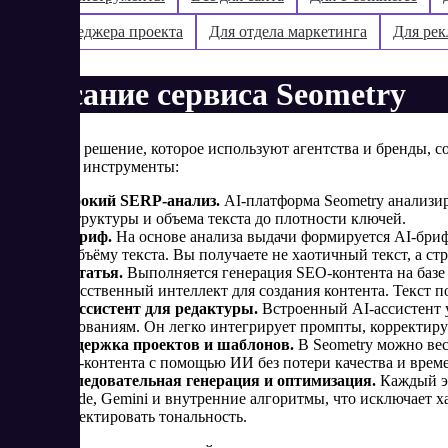
Для менеджера проекта
Для отдела маркетинга
Для рек
Описание сервиса Seometry
Seometry – решение, которое используют агентства и бренды, 
Основные инструменты:
Глубокий SERP-анализ.
AI-платформа Seometry анализи
от структуры и объема текста до плотности ключей.
AI-бриф.
На основе анализа выдачи формируется AI-бриф
по объёму текста. Вы получаете не хаотичный текст, а 
AI-статья.
Выполняется генерация SEO-контента на базе
искусственный интеллект для создания контента. Текст 
AI-ассистент для редактуры.
Встроенный AI-ассистент у
требованиям. Он легко интегрирует промпты, корректиру
Поддержка проектов и шаблонов.
В Seometry можно вес
SEO-контента с помощью ИИ без потери качества и врем
Последовательная генерация и оптимизация.
Каждый э
Claude, Gemini и внутренние алгоритмы, что исключает 
корректировать тональность.