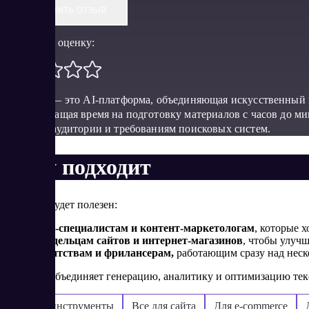
Оставить отзыв
Поставить оценку:
Seometry — это AI-платформа, объединяющая искусственный 
SEO, сокращая время на подготовку материалов с часов до м
запросам аудитории и требованиям поисковых систем.
Кому подходит
Seometry будет полезен:
SEO-специалистам и контент-маркетологам
, которые 
Владельцам сайтов и интернет-магазинов
, чтобы улуч
Агентствам и фрилансерам,
работающим сразу над неск
Seometry объединяет генерацию, аналитику и оптимизацию тек
Бизнес-инструменты
Все для сайта
Для e-commerce