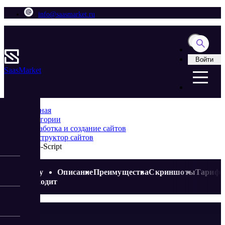
info@saasmarket.ru
Войти
Saas
Market
Главная
Категории
Разработка и создание сайтов
Конструктор сайтов
Shop-Script
Кому
Описание
Преимущества
Скриншоты
Тариф
подходит