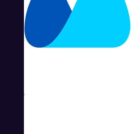
МойСклад