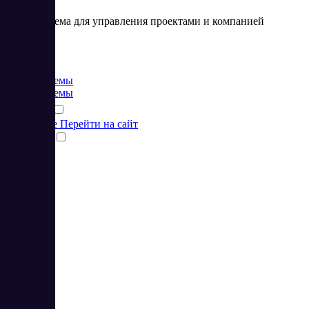
CRM-система для управления проектами и компанией
Цена:
от 0 RUB
CRM системы
CRM системы
Подробнее
Перейти на сайт
Сравнить
1
2
3
4
5
6
7