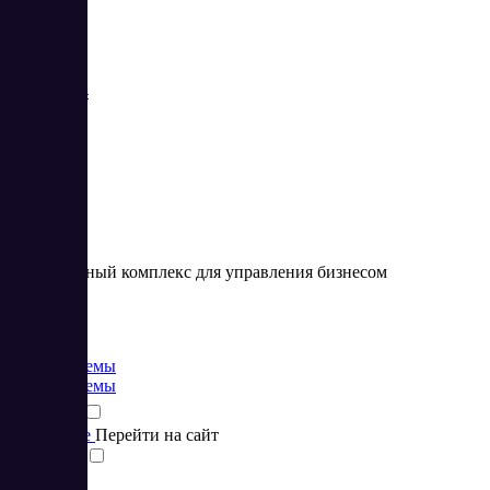
Битрикс24
Программный комплекс для управления бизнесом
Цена:
от 0 BYN
CRM системы
CRM системы
Подробнее
Перейти на сайт
Сравнить