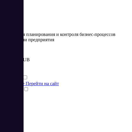
5
Cервис для планирования и контроля бизнес-процессов
проекта или предприятия
Цена:
от 1 500 RUB
Финансы
Финансы
Подробнее
Перейти на сайт
Сравнить
5