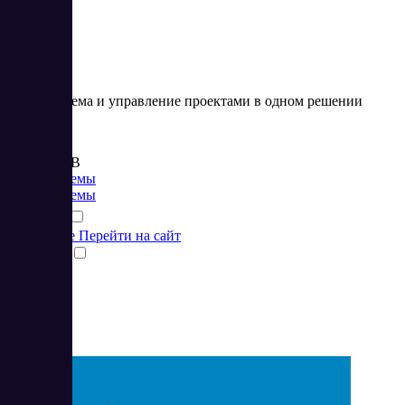
CRM-система и управление проектами в одном решении
Цена:
от 384 RUB
CRM системы
CRM системы
Подробнее
Перейти на сайт
Сравнить