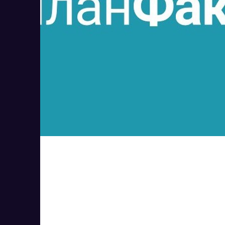
ПланФакт
1