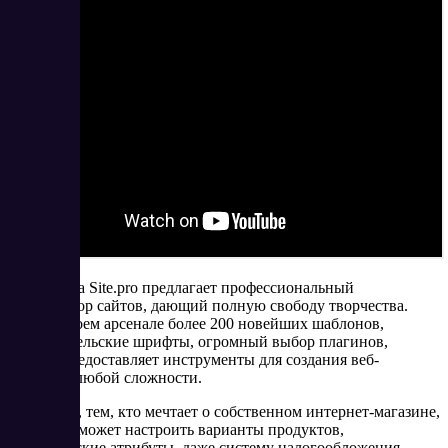
Платформа Site.pro предлагает профессиональный
конструктор сайтов, дающий полную свободу творчества.
Имея в своем арсенале более 200 новейших шаблонов,
пользовательские шрифты, огромный выбор плагинов,
Site.pro предоставляет инструменты для создания веб-
проектов любой сложности.
Например, тем, кто мечтает о собственном интернет-магазине,
Site.pro поможет настроить варианты продуктов,
динамические атрибуты, даже систему налогообложения,