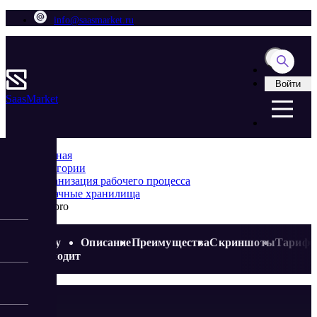
info@saasmarket.ru
Войти
Saas
Market
Главная
Категории
Организация рабочего процесса
Облачные хранилища
Site.pro
Кому
Описание
Преимущества
Скриншоты
Тариф
подходит