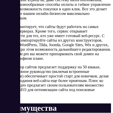
наладить разнообразные способы оплаты и гибкое управление
запасами, возможность покупки в один клик. Все это делает
управление вашим онлайн-бизнесом максимально
эффективным.
Site.pro гарантирует, что сайты будут работать на самых
быстрых серверах. Кроме того, сервис открывает
возможности для тех, кто уже имеет готовый веб-ресурс. С
легкостью импортируйте сайты из других конструкторов,
таких как WordPress, Tilda, Joomla, Google Sites, Wix и других,
сохраняя при этом возможность дальнейшего редактирования.
Также с Site.pro вы можете припарковать свой домен на
любом тарифном плане.
Конструктор сайтов предлагает поддержку на 50 языках.
Интерактивное руководство (включая встроенные
видеоуроки) обеспечивает простой старт для новичков, делая
процесс создания веб-сайта еще более приятным. Плюс ко
всему, Site.pro предлагает своим пользователям множество
функций SEO для оптимизации сайта под поисковые
системы.
Преимущества