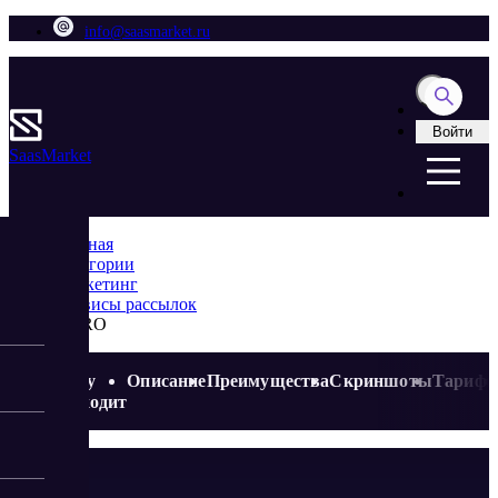
info@saasmarket.ru
Войти
Saas
Market
Главная
Категории
Маркетинг
Сервисы рассылок
T-BRO
Кому
Описание
Преимущества
Скриншоты
Тариф
подходит