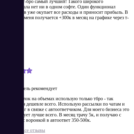
клиента - т-бро самый лучший! Такого широкого
функционала нет ни в одном софте. Один функционал
нейроботов уже окупает все расходы и приносит прибыль. В
среднем у меня получается +300к в месяц на графике через т-
бро.
Максим
Новичок
5/22/2024
Пользователь рекомендует
Для рассылок на объемах использую только тбро - так
получается дешевле всего. Использую рассылки по чатам и
масслукинг в связке с автоответчиком. Для моего бизнеса это
конвертирует лучше всего. В месяц трачу 5к, и получаю с
рассылок с воронкой в автоответ 350-500к.
Показать все отзывы