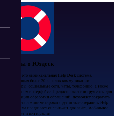
Отзывы о Юздеск
Юздеск — это омниканальная Help Desk система,
объединяющая более 20 каналов коммуникации:
мессенджеры, социальные сети, чаты, телефонию, а также
почту в одном интерфейсе. Предоставляет инструменты для
автоматизации обработки обращений, позволяет сократить
время ответа и минимизировать рутинные операции. Help
Desk система предлагает онлайн-чат для сайта, мобильное
приложение и интеграции.