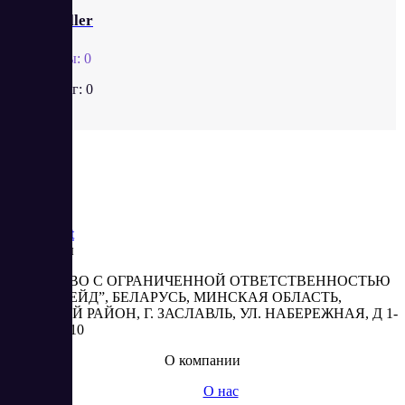
Veloseller
Отзывы:
0
Рейтинг:
0
Saas
Market
Реквизиты
ОБЩЕСТВО С ОГРАНИЧЕННОЙ ОТВЕТСТВЕННОСТЬЮ
“АБЕСТРЕЙД”, БЕЛАРУСЬ, МИНСКАЯ ОБЛАСТЬ,
МИНСКИЙ РАЙОН, Г. ЗАСЛАВЛЬ, УЛ. НАБЕРЕЖНАЯ, Д 1-
2, КОМ. 310
О компании
О нас