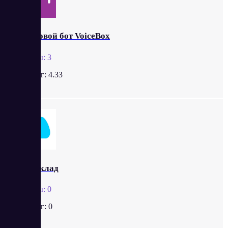
Голосовой бот VoiceBox
Отзывы:
3
Рейтинг:
4.33
МойСклад
Отзывы:
0
Рейтинг:
0