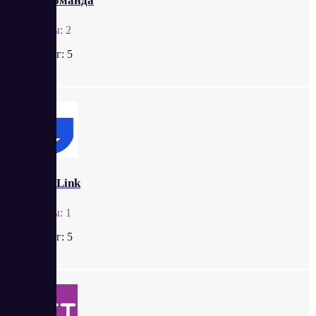
МояКоманда
Отзывы:
2
Рейтинг:
5
Istock.Link
Отзывы:
1
Рейтинг:
5