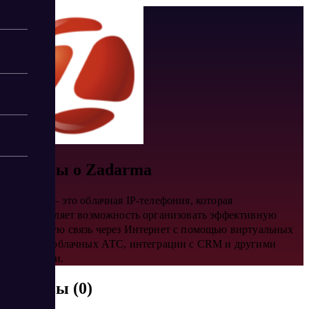
Отзывы о Zadarma
Zadarma — это облачная IP-телефония, которая
предоставляет возможность организовать эффективную
телефонную связь через Интернет с помощью виртуальных
номеров, облачных АТС, интеграции с CRM и другими
функциями.
Отзывы (0)