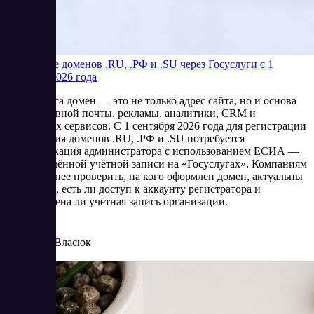
Продление доменов .RU, .РФ и .SU через Госуслуги с 1
сентября 2026 года
Для бизнеса домен — это не только адрес сайта, но и основа
корпоративной почты, рекламы, аналитики, CRM и
клиентских сервисов. С 1 сентября 2026 года для регистрации
и продления доменов .RU, .РФ и .SU потребуется
идентификация администратора с использованием ЕСИА —
подтверждённой учётной записи на «Госуслугах». Компаниям
стоит заранее проверить, на кого оформлен домен, актуальны
ли данные, есть ли доступ к аккаунту регистратора и
подготовлена ли учётная запись организации.
8/4/2026
Елена Власюк
Читать