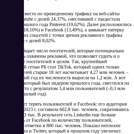
моменты.
На первое место по приведенному трафику на веб-сайты
вышел Youtube с долей 24,37%, сместивший с пьедестала
лидера прошлого года Pinterest (19,62%). Далее расположились
Instagram (18,10%) и Facebook (13,49%), а замыкает пятерку
крупнейших соцсетей с точки зрения рекламного трафика
ВКонтакте с долей 8,02%.
Отчет сообщает число посетителей, которые потенциально
могут быть охвачены рекламой, что позволяет судить и о
количестве посетителей в целом. Так, крупнейшей
социальной сетью РБ стал TikTok, который одних только
пользователей старше 18 лет насчитывает 4,27 млн человек –
за последний год их численность выросла на 1,2 млн. А вот
Instagram, который был лидером прошлого года, сместился на
второе место с результатом 3,4 млн пользователей (–0,3 млн
чел. за прошлый год).
Продолжает терять пользователей и Facebook: его аудитория
на начало 2023 г. составила 662,8 тыс. человек, сократившись
за год на 43 тыс. В результате сеть Linkedin еще больше
оторвалась от Facebook по количеству пользователей,
достигнув отметки в 800 тыс. человек. Показал неплохие
темпы роста и Twitter, который в прошлом году увеличил