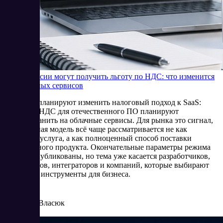
SaaS в России могут получить льготу по НДС: что изменится
для облачных сервисов
В России планируют изменить налоговый подход к SaaS:
льготу по НДС для отечественного ПО планируют
распространить на облачные сервисы. Для рынка это сигнал,
что облачная модель всё чаще рассматривается не как
отдельная услуга, а как полноценный способ поставки
программного продукта. Окончательные параметры режима
пока не опубликованы, но тема уже касается разработчиков,
провайдеров, интеграторов и компаний, которые выбирают
цифровые инструменты для бизнеса.
6/16/2026
Елена Власюк
Читать