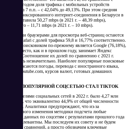
прошлым годом доля трафика с мобильных устройств
выросла на 7 п.п. – с 42,04% до 49,13%. При этом средняя
скорость фиксированного интернет-соединения в Беларуси в
2021 г. составила 50,27 mbps (в 2021 г. – 48,39 mbps),
мобильного – 11,71 mbps (в 2021 г. – 10 mbps).
Основными браузерами для просмотра веб-страниц остаются
Google и Safari с долей трафика 59,8 и 16,77% соответственно.
Главным поисковиком по-прежнему является Google (76,18%),
а второе место, как и в прошлом году, занимает Яндекс
(21,89%). Соотношение их долей по сравнению с 2021 г.
изменилось незначительно. Наиболее популярные поисковые
запросы касаются погоды, перевода с иностранного языка,
kufar.by, youtube.com, курсов валют, готовых домашних
заданий.
САМОЙ ПОПУЛЯРНОЙ СОЦСЕТЬЮ СТАЛ TIKTOK
Пользователями социальных сетей в 2022 г. было 4,27 млн
белорусов, что эквивалентно 44,9% от общей численности
населения. Аналитики предупреждают, что из-за
значительного изменения методики подсчета любые
сравнения данных по соцсетям с результатами прошлого года
будут нерелевантны. Мы последуем их совету и не будем
проводить сравнений, а просто обозначим ключевые