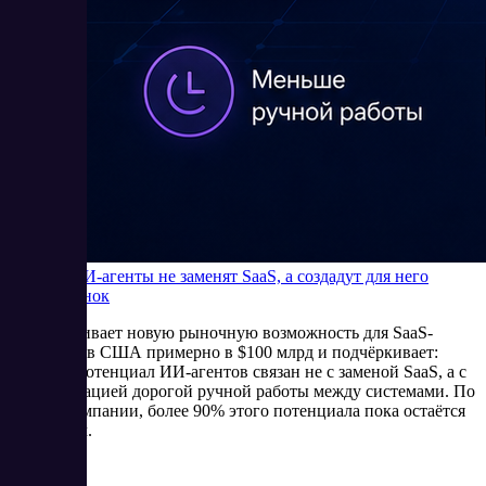
Почему ИИ-агенты не заменят SaaS, а создадут для него
новый рынок
Bain оценивает новую рыночную возможность для SaaS-
компаний в США примерно в $100 млрд и подчёркивает:
главный потенциал ИИ-агентов связан не с заменой SaaS, а с
автоматизацией дорогой ручной работы между системами. По
оценке компании, более 90% этого потенциала пока остаётся
незанятым.
5/27/2026