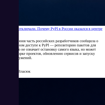
Python не отключали. Почему PyPI в России оказался в центре
внимания
В начале июня часть российских разработчиков сообщила о
нестабильном доступе к PyPI — репозиторию пакетов для
Python. Это не означает остановку самого языка, но может
мешать сборке проектов, обновлению сервисов и запуску
новых окружений.
6/5/2026
Елена Власюк
Читать