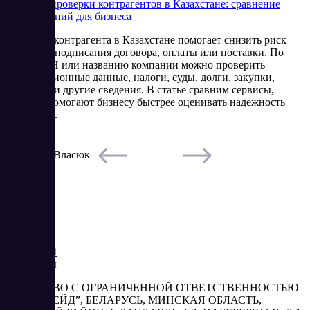
Сервисы проверки контрагентов в Казахстане: сравнение
SaaS-решений для бизнеса
Проверка контрагента в Казахстане помогает снизить риск
сделки до подписания договора, оплаты или поставки. По
БИН, ИИН или названию компании можно проверить
регистрационные данные, налоги, суды, долги, закупки,
лицензии и другие сведения. В статье сравним сервисы,
которые помогают бизнесу быстрее оценивать надежность
партнеров.
5/22/2026
Елена Власюк
Читать
Saas
Market
Реквизиты
ОБЩЕСТВО С ОГРАНИЧЕННОЙ ОТВЕТСТВЕННОСТЬЮ
“АБЕСТРЕЙД”, БЕЛАРУСЬ, МИНСКАЯ ОБЛАСТЬ,