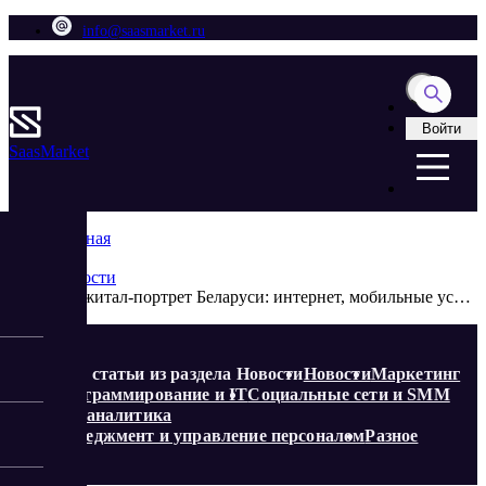
info@saasmarket.ru
Войти
Saas
Market
Главная
Блог
Новости
Диджитал-портрет Беларуси: интернет, мобильные устройства и соцсети
Еще статьи из раздела Новости
Новости
Маркетинг
Программирование и IT
Социальные сети и SMM
Веб-аналитика
Менеджмент и управление персоналом
Разное