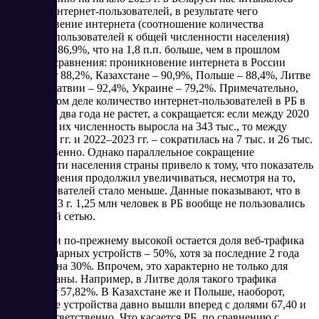
8,27 млн интернет-пользователей, в результате чего
проникновение интернета (соотношение количества
интернет-пользователей к общей численности населения)
составило 86,9%, что на 1,8 п.п. больше, чем в прошлом
году. Для сравнения: проникновение интернета в России
составляет 88,2%, Казахстане – 90,9%, Польше – 88,4%, Литве
– 88,9%, Латвии – 92,4%, Украине – 79,2%. Примечательно,
что на самом деле количество интернет-пользователей в РБ в
последние два года не растет, а сокращается: если между 2020
г. и 2021 г. их численность выросла на 343 тыс., то между
2021–2022 гг. и 2022–2023 гг. – сократилась на 7 тыс. и 26 тыс.
соответственно. Однако параллельное сокращение
численности населения страны привело к тому, что показатель
проникновения продолжил увеличиваться, несмотря на то,
что пользователей стало меньше. Данные показывают, что в
начале 2023 г. 1,25 млн человек в РБ вообще не пользовались
глобальной сетью.
В Беларуси по-прежнему высокой остается доля веб-трафика
со стационарных устройств – 50%, хотя за последние 2 года
она упала на 30%. Впрочем, это характерно не только для
нашей страны. Например, в Литве доля такого трафика
составляет 57,82%. В Казахстане же и Польше, наоборот,
мобильные устройства давно вышли вперед с долями 67,40 и
60,6% соответственно. Что касается РБ, по сравнению с