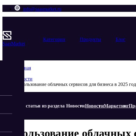
info@saasmarket.ru
Категории
Продукты
Блог
Saas
Market
Главная
Блог
Новости
Еще статьи из раздела Новости
Новости
Маркетинг
Пр
Использование облачных се