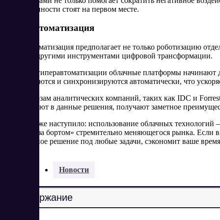
провайдерами не только помогает сократить негативное возде
ответственности стоят на первом месте.
Гиперавтоматизация
Гиперавтоматизация предполагает не только роботизацию отде
ботами и другими инструментами цифровой трансформации.
В рамках гиперавтоматизации облачные платформы начинают де
анализируются и синхронизируются автоматически, что ускоря
По прогнозам аналитических компаний, таких как IDC и Forres
инвестируют в данные решения, получают заметное преимущес
Будущее уже наступило: использование облачных технологий —
остаться «за бортом» стремительно меняющегося рынка. Если 
оптимальное решение под любые задачи, сэкономит ваше время 
Разделы:
Новости
Содержание