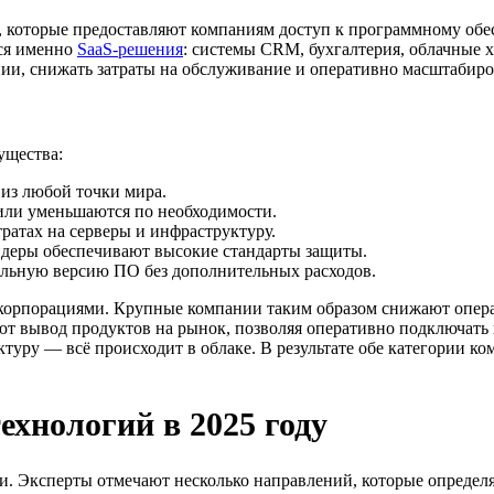
ия, которые предоставляют компаниям доступ к программному о
тся именно
SaaS-решения
: системы CRM, бухгалтерия, облачные 
и, снижать затраты на обслуживание и оперативно масштабиров
ущества:
 из любой точки мира.
или уменьшаются по необходимости.
ратах на серверы и инфраструктуру.
йдеры обеспечивают высокие стандарты защиты.
уальную версию ПО без дополнительных расходов.
 корпорациями. Крупные компании таким образом снижают опер
ют вывод продуктов на рынок, позволяя оперативно подключать
уктуру — всё происходит в облаке. В результате обе категории 
хнологий в 2025 году
. Эксперты отмечают несколько направлений, которые определ