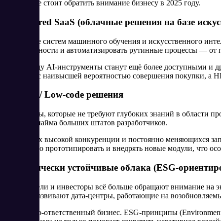
на которые стоит обратить внимание бизнесу в 2025 году.
AI-powered SaaS (облачные решения на базе искус
Внедрение систем машинного обучения и искусственного интел
закономерности и автоматизировать рутинные процессы — от 
В 2025 году AI-инструменты станут ещё более доступными и
клиентов с наивысшей вероятностью совершения покупки, а H
No-code / Low-code решения
Платформы, которые не требуют глубоких знаний в области пр
при этом найма больших штатов разработчиков.
В условиях высокой конкуренции и постоянно меняющихся зап
оперативно прототипировать и внедрять новые модули, что осо
Экологически устойчивые облака (ESG-ориентир
Потребители и инвесторы всё больше обращают внимание на э
активно развивают дата-центры, работающие на возобновляемы
Социально-ответственный бизнес. ESG-принципы (Environmental