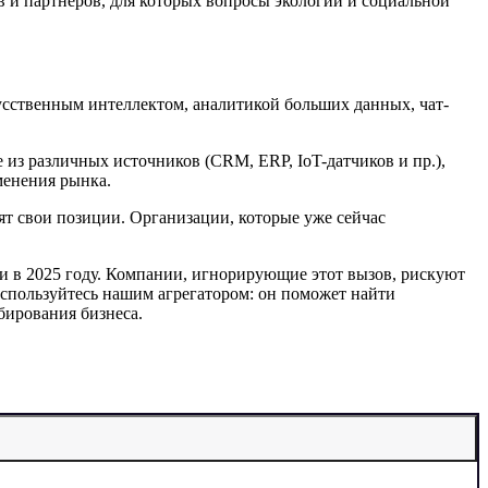
в и партнёров, для которых вопросы экологии и социальной
усственным интеллектом, аналитикой больших данных, чат-
з различных источников (CRM, ERP, IoT-датчиков и пр.),
менения рынка.
ят свои позиции. Организации, которые уже сейчас
и в 2025 году. Компании, игнорирующие этот вызов, рискуют
оспользуйтесь нашим агрегатором: он поможет найти
бирования бизнеса.