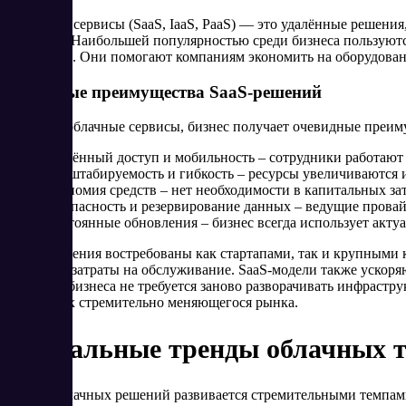
Облачные сервисы (SaaS, IaaS, PaaS) — это удалённые решен
интернет. Наибольшей популярностью среди бизнеса пользую
телефония. Они помогают компаниям экономить на оборудовани
Основные преимущества SaaS-решений
Выбирая облачные сервисы, бизнес получает очевидные преим
Удалённый доступ и мобильность – сотрудники работают
Масштабируемость и гибкость – ресурсы увеличиваются 
Экономия средств – нет необходимости в капитальных зат
Безопасность и резервирование данных – ведущие прова
Постоянные обновления – бизнес всегда использует акт
Такие решения востребованы как стартапами, так и крупными
уменьшая затраты на обслуживание. SaaS-модели также ускоря
развитии бизнеса не требуется заново разворачивать инфрастр
в условиях стремительно меняющегося рынка.
Актуальные тренды облачных те
Рынок облачных решений развивается стремительными темпами