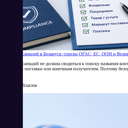
Проверка санкций в Беларуси: списки OFAC, ЕС, ООН и Вели
Проверка санкций не должна сводиться к поиску названия конт
условиями поставки или конечным получателем. Поэтому белор
8/4/2026
Елена Власюк
Читать