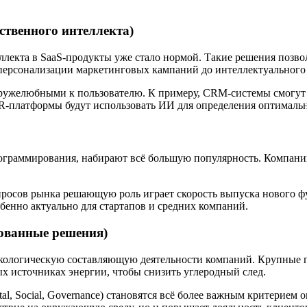
ственного интеллекта)
лекта в SaaS-продукты уже стало нормой. Такие решения позво
персонализации маркетинговых кампаний до интеллектуального 
 дружелюбными к пользователю. К примеру, CRM-системы смогу
R-платформы будут использовать ИИ для определения оптималь
ограммирования, набирают всё большую популярность. Компании
росов рынка решающую роль играет скорость выпуска нового ф
бенно актуально для стартапов и средних компаний.
ованные решения)
кологическую составляющую деятельности компаний. Крупные пр
х источниках энергии, чтобы снизить углеродный след.
, Social, Governance) становятся всё более важным критерием 