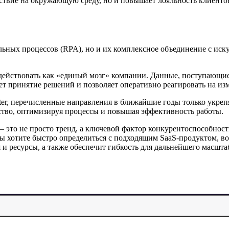
йствие на окружающую среду, но и повышает лояльность клиенто
льных процессов (RPA), но и их комплексное объединение с иск
йствовать как «единый мозг» компании. Данные, поступающие и
ет принятие решений и позволяет оперативно реагировать на из
ter, перечисленные направления в ближайшие годы только укреп
тво, оптимизируя процессы и повышая эффективность работы.
 это не просто тренд, а ключевой фактор конкурентоспособност
вы хотите быстро определиться с подходящим SaaS-продуктом, в
и ресурсы, а также обеспечит гибкость для дальнейшего масшта