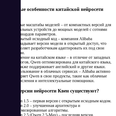
Ключевые особенности китайской нейросети
Квен
Разные масштабы моделей – от компактных версий для
мобильных устройств до мощных моделей с сотнями
миллиардов параметров.
Открытый исходный код – компания Alibaba
выкладывает версии модели в открытый доступ, что
позволяет разработчикам адаптировать их под свои
задачи.
Обучение на китайском языке – в отличие от западных
аналогов, Qwen оптимизирована для китайского языка,
но также поддерживает английский и другие языки.
Использование в облачных сервисах – Alibaba активно
внедряет Qwen в свои продукты, такие как облачные
вычисления и интеллектуальные помощники.
Какие версии нейросети Квен существуют?
Qwen 1.5 – первая версия с открытым исходным кодом.
Qwen 2.0 – улучшенная архитектура и
оптимизированные алгоритмы.
Qwen 2.5 (Qwen 2.5-Max) – последняя версия,