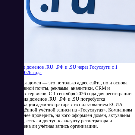
Продление доменов .RU, .РФ и .SU через Госуслуги с 1
сентября 2026 года
Для бизнеса домен — это не только адрес сайта, но и основа
корпоративной почты, рекламы, аналитики, CRM и
клиентских сервисов. С 1 сентября 2026 года для регистрации
и продления доменов .RU, .РФ и .SU потребуется
идентификация администратора с использованием ЕСИА —
подтверждённой учётной записи на «Госуслугах». Компаниям
стоит заранее проверить, на кого оформлен домен, актуальны
ли данные, есть ли доступ к аккаунту регистратора и
подготовлена ли учётная запись организации.