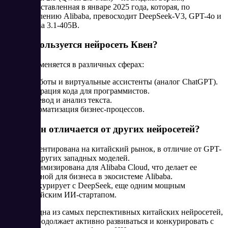
представленная в январе 2025 года, которая, по
заявлению Alibaba, превосходит DeepSeek-V3, GPT-4o и
Llama 3.1-405B.
Как используется нейросеть Квен?
Qwen применяется в различных сферах:
Чат-боты и виртуальные ассистенты (аналог ChatGPT).
Генерация кода для программистов.
Перевод и анализ текста.
Автоматизация бизнес-процессов.
Чем Квен отличается от других нейросетей?
Ориентирована на китайский рынок, в отличие от GPT-
4 и других западных моделей.
Оптимизирована для Alibaba Cloud, что делает ее
удобной для бизнеса в экосистеме Alibaba.
Конкурирует с DeepSeek, еще одним мощным
китайским ИИ-стартапом.
Квен — одна из самых перспективных китайских нейросетей,
которая продолжает активно развиваться и конкурировать с