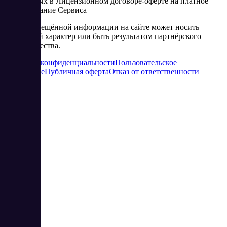
изложенных в Лицензионном договоре-оферте на платное
использование Сервиса
Часть размещённой информации на сайте может носить
рекламный характер или быть результатом партнёрского
сотрудничества.
Политика конфиденциальности
Пользовательское
соглашение
Публичная оферта
Отказ от ответственности