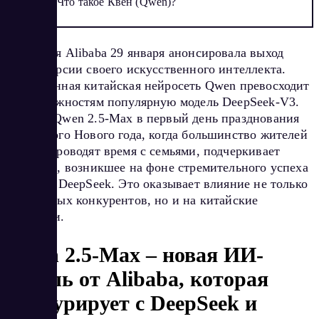
Что такое Квен (Qwen)?
Компания Alibaba 29 января анонсировала выход
новой версии своего искусственного интеллекта.
Обновленная китайская нейросеть Qwen превосходит
по возможностям популярную модель DeepSeek-V3.
Выпуск Qwen 2.5-Max в первый день празднования
Китайского Нового года, когда большинство жителей
страны проводят время с семьями, подчеркивает
давление, возникшее на фоне стремительного успеха
стартапа DeepSeek. Это оказывает влияние не только
на мировых конкурентов, но и на китайские
компании.
Qwen 2.5-Max – новая ИИ-
модель от Alibaba, которая
конкурирует с DeepSeek и