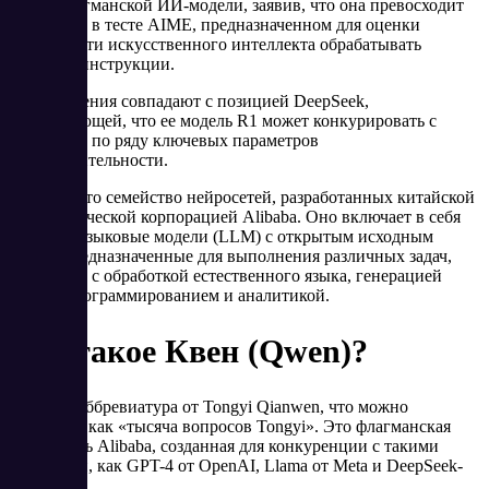
своей флагманской ИИ-модели, заявив, что она превосходит
OpenAI o1 в тесте AIME, предназначенном для оценки
способности искусственного интеллекта обрабатывать
сложные инструкции.
Эти заявления совпадают с позицией DeepSeek,
утверждающей, что ее модель R1 может конкурировать с
OpenAI o1 по ряду ключевых параметров
производительности.
Qwen — это семейство нейросетей, разработанных китайской
технологической корпорацией Alibaba. Оно включает в себя
крупные языковые модели (LLM) с открытым исходным
кодом, предназначенные для выполнения различных задач,
связанных с обработкой естественного языка, генерацией
текста, программированием и аналитикой.
Что такое Квен (Qwen)?
Qwen — аббревиатура от Tongyi Qianwen, что можно
перевести как «тысяча вопросов Tongyi». Это флагманская
ИИ-модель Alibaba, созданная для конкуренции с такими
системами, как GPT-4 от OpenAI, Llama от Meta и DeepSeek-
V3.