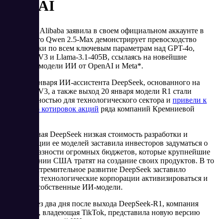
OpenAI
Компания Alibaba заявила в своем официальном аккаунте в
WeChat, что Qwen 2.5-Max демонстрирует превосходство
практически по всем ключевым параметрам над GPT-4o,
DeepSeek-V3 и Llama-3.1-405B, ссылаясь на новейшие
открытые модели ИИ от OpenAI и Meta*.
Релиз 10 января ИИ-ассистента DeepSeek, основанного на
DeepSeek-V3, а также выход 20 января модели R1 стали
неожиданностью для технологического сектора и
привели к
снижению котировок акций
ряда компаний Кремниевой
долины.
Объявленная DeepSeek низкая стоимость разработки и
эксплуатации ее моделей заставила инвесторов задуматься о
целесообразности огромных бюджетов, которые крупнейшие
ИИ-компании США тратят на создание своих продуктов. В то
же время стремительное развитие DeepSeek заставило
китайские технологические корпорации активизироваться и
обновить собственные ИИ-модели.
Всего через два дня после выхода DeepSeek-R1, компания
ByteDance, владеющая TikTok, представила новую версию