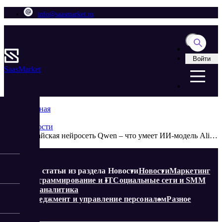
info@saasmarket.ru
Войти
Saas
Market
Главная
Блог
Новости
Китайская нейросеть Qwen – что умеет ИИ-модель Alibaba и почему успешно конкурирует с DeepSeek и OpenAI
Еще статьи из раздела Новости
Новости
Маркетинг
Программирование и IT
Социальные сети и SMM
Веб-аналитика
Менеджмент и управление персоналом
Разное