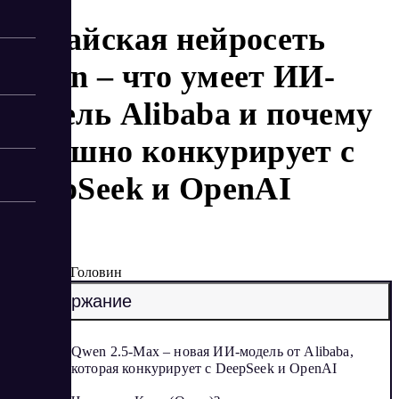
Китайская нейросеть
Qwen – что умеет ИИ-
модель Alibaba и почему
успешно конкурирует с
DeepSeek и OpenAI
1/29/2025
Артур Головин
Содержание
Qwen 2.5-Max – новая ИИ-модель от Alibaba,
которая конкурирует с DeepSeek и OpenAI