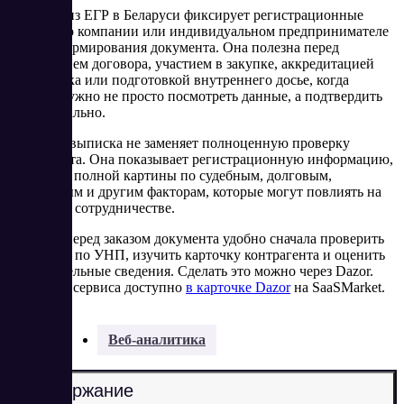
Выписка из ЕГР в Беларуси фиксирует регистрационные
сведения о компании или индивидуальном предпринимателе
на дату формирования документа. Она полезна перед
заключением договора, участием в закупке, аккредитацией
поставщика или подготовкой внутреннего досье, когда
бизнесу нужно не просто посмотреть данные, а подтвердить
их официально.
При этом выписка не заменяет полноценную проверку
контрагента. Она показывает регистрационную информацию,
но не даёт полной картины по судебным, долговым,
закупочным и другим факторам, которые могут повлиять на
решение о сотрудничестве.
Поэтому перед заказом документа удобно сначала проверить
компанию по УНП, изучить карточку контрагента и оценить
дополнительные сведения. Сделать это можно через Dazor.
Описание сервиса доступно
в карточке Dazor
на SaaSMarket.
Разделы:
Веб-аналитика
Содержание