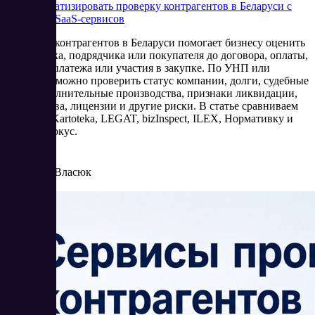
Как автоматизировать проверку контрагентов в Беларуси с
помощью SaaS-сервисов
Проверка контрагентов в Беларуси помогает бизнесу оценить
поставщика, подрядчика или покупателя до договора, оплаты,
отсрочки платежа или участия в закупке. По УНП или
названию можно проверить статус компании, долги, судебные
дела, исполнительные производства, признаки ликвидации,
банкротства, лицензии и другие риски. В статье сравниваем
DAZOR, Kartoteka, LEGAT, bizInspect, ILEX, Нормативку и
Контур.Фокус.
5/26/2026
Елена Власюк
Читать