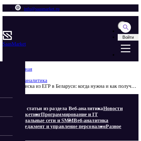
info@saasmarket.ru
Войти
Saas
Market
Главная
Блог
Веб-аналитика
Выписка из ЕГР в Беларуси: когда нужна и как получить по УНП
Еще статьи из раздела Веб-аналитика
Новости
Маркетинг
Программирование и IT
Социальные сети и SMM
Веб-аналитика
Менеджмент и управление персоналом
Разное