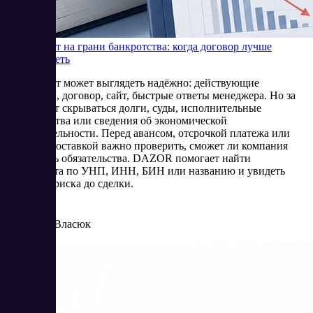
Контрагент на грани банкротства: когда договор лучше
пересмотреть
Контрагент может выглядеть надёжно: действующие
реквизиты, договор, сайт, быстрые ответы менеджера. Но за
этим могут скрываться долги, суды, исполнительные
производства или сведения об экономической
несостоятельности. Перед авансом, отсрочкой платежа или
крупной поставкой важно проверить, сможет ли компания
выполнить обязательства. DAZOR помогает найти
контрагента по УНП, ИНН, БИН или названию и увидеть
признаки риска до сделки.
6/16/2026
Елена Власюк
Читать