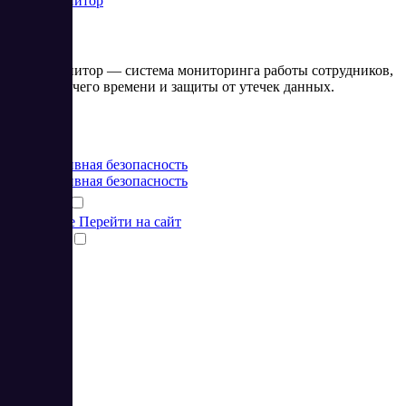
СпрутМонитор
СпрутМонитор — система мониторинга работы сотрудников,
учета рабочего времени и защиты от утечек данных.
Цена:
от 91 RUB
Корпоративная безопасность
Корпоративная безопасность
Подробнее
Перейти на сайт
Сравнить
1
2
3