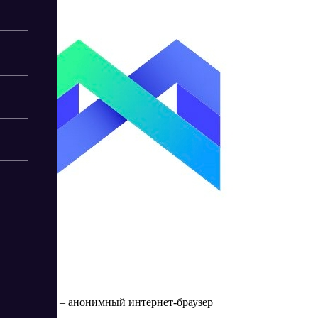
MoreLogin
MoreLogin – анонимный интернет-браузер