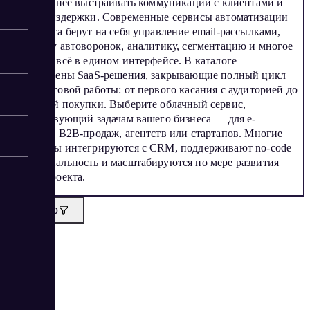
расти, точнее выстраивать коммуникации с клиентами и
снижать издержки. Современные сервисы автоматизации
маркетинга берут на себя управление email-рассылками,
настройку автоворонок, аналитику, сегментацию и многое
другое — всё в едином интерфейсе. В каталоге
представлены SaaS-решения, закрывающие полный цикл
маркетинговой работы: от первого касания с аудиторией до
повторной покупки. Выберите облачный сервис,
соответствующий задачам вашего бизнеса — для e-
commerce, B2B-продаж, агентств или стартапов. Многие
платформы интегрируются с CRM, поддерживают no-code
функциональность и масштабируются по мере развития
вашего проекта.
Фильтр
3