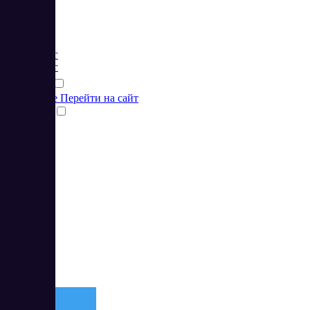
Цена:
от 1 RUB
Маркетинг
Маркетинг
Подробнее
Перейти на сайт
Сравнить
2
4.5