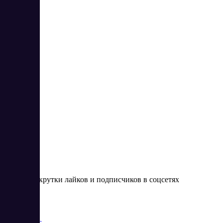
Likeinsta
3
4.67
Сервис накрутки лайков и подписчиков в соцсетях
Цена:
от 0 RUB
Маркетинг