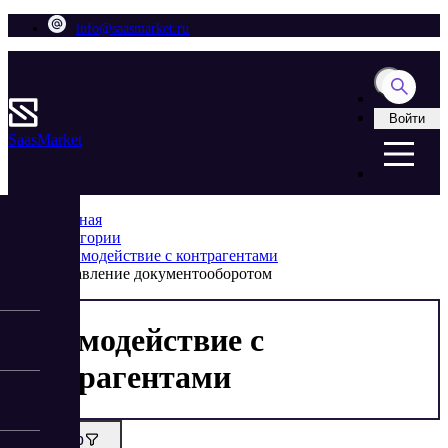
info@saasmarket.ru
Войти
Saas
Market
Главная
Категории
Взаимодействие с контрагентами
Управление документооборотом
Взаимодействие с
контрагентами
Фильтр