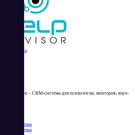
HelpAdvisor
HelpAdvisor – CRM-система для психологов, менторов, коуч-
тренеров.
Цена:
от 0 RUB
CRM системы
CRM системы