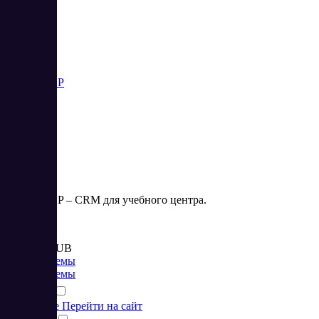
HOLLIHOP
HOLLIHOP – CRM для учебного центра.
Цена:
от 1 670 RUB
CRM системы
CRM системы
Подробнее
Перейти на сайт