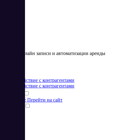
NaPriem
Сервис онлайн записи и автоматизации аренды
Цена:
от 0 RUB
Взаимодействие с контрагентами
Взаимодействие с контрагентами
Подробнее
Перейти на сайт
Сравнить