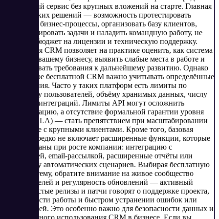
клиентский сервис без крупных вложений на старте. Главная
выгода таких решений — возможность протестировать
ключевые бизнес-процессы, организовать базу клиентов,
автоматизировать задачи и наладить командную работу, не
расходуя бюджет на лицензии и техническую поддержку.
Бесплатная CRM позволяет на практике оценить, как система
подходит вашему бизнесу, выявить слабые места в работе и
сформировать требования к дальнейшему развитию. Однако
при выборе бесплатной CRM важно учитывать определённые
ограничения. Часто у таких платформ есть лимиты по
количеству пользователей, объёму хранимых данных, числу
задач или интеграций. Лимиты API могут осложнить
автоматизацию, а отсутствие формальной гарантии уровня
сервиса (SLA) — стать препятствием при масштабировании
или работе с крупными клиентами. Кроме того, базовая
версия нередко не включает расширенные функции, которые
востребованы при росте компании: интеграцию с
телефонией, email-рассылкой, расширенные отчёты или
поддержку автоматических сценариев. Выбирая бесплатную
CRM-систему, обратите внимание на живое сообщество
пользователей и регулярность обновлений — активный
форум, частые релизы и патчи говорят о поддержке проекта,
стабильности работы и быстром устранении ошибок или
уязвимостей. Это особенно важно для безопасности данных и
долгосрочного использования CRM в бизнесе. Если вы