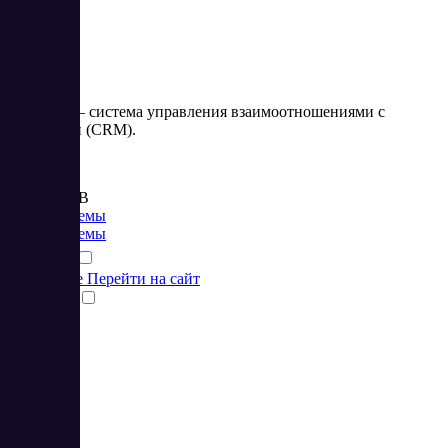
AppEvent – система управления взаимоотношениями с
клиентами (CRM).
Цена:
от 899 RUB
CRM системы
CRM системы
Подробнее
Перейти на сайт
Сравнить