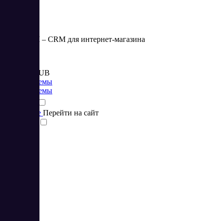
RetailCRM – CRM для интернет-магазина
Цена:
от 1 900 RUB
CRM системы
CRM системы
Подробнее
Перейти на сайт
Сравнить
3