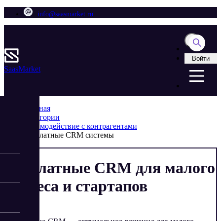
info@saasmarket.ru
Войти
Saas
Market
Главная
Категории
Взаимодействие с контрагентами
Бесплатные CRM системы
Бесплатные CRM для малого
бизнеса и стартапов