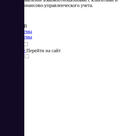
система финансово-управленческого учета.
Цена:
от 699 RUB
CRM системы
CRM системы
Подробнее
Перейти на сайт
Сравнить
3
4.67