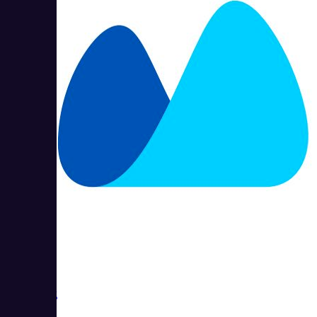
МойСклад