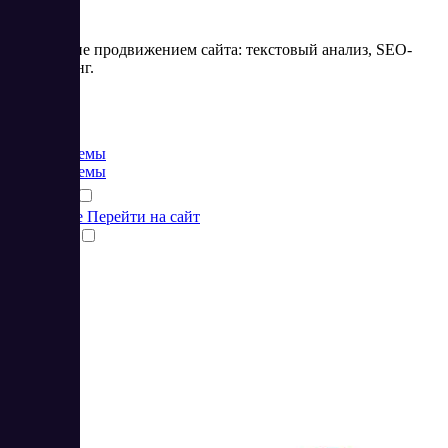
Управление продвижением сайта: текстовый анализ, SEO-
мониторинг.
Цена:
от 0 RUB
CRM системы
CRM системы
Подробнее
Перейти на сайт
Сравнить