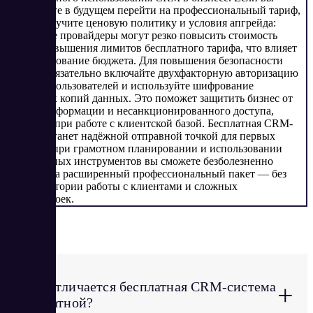
планируете в будущем перейти на профессиональный тариф,
заранее изучите ценовую политику и условия апгрейда:
некоторые провайдеры могут резко повысить стоимость
после превышения лимитов бесплатного тарифа, что влияет
на планирование бюджета. Для повышения безопасности
работы обязательно включайте двухфакторную авторизацию
для всех пользователей и используйте шифрование
резервных копий данных. Это поможет защитить бизнес от
потери информации и несанкционированного доступа,
особенно при работе с клиентской базой. Бесплатная CRM-
система станет надёжной отправной точкой для первых
сделок, а при грамотном планировании и использовании
современных инструментов вы сможете безболезненно
перейти на расширенный профессиональный пакет — без
потери истории работы с клиентами и сложных
перенастроек.
FAQ
Чем отличается бесплатная CRM-система
+
от платной?