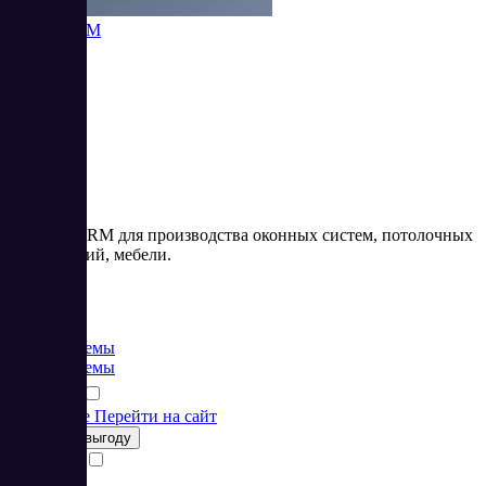
Ramex CRM
Ramex – CRM для производства оконных систем, потолочных
конструкций, мебели.
Цена:
от 0 RUB
CRM системы
CRM системы
Подробнее
Перейти на сайт
Получить выгоду
Сравнить