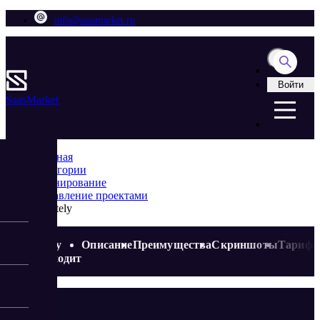
info@saasmarket.ru
Войти
Saas
Market
Главная
Категории
Планирование
Управление проектами
Creately
Кому
Описание
Преимущества
Скриншоты
Тариф
подходит