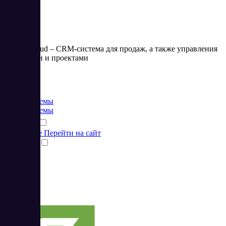
Аспро.Cloud – CRM-система для продаж, а также управления
финансами и проектами
Цена:
от 0 RUB
CRM системы
CRM системы
Подробнее
Перейти на сайт
Сравнить