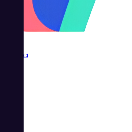
Аспро.Cloud
4
5