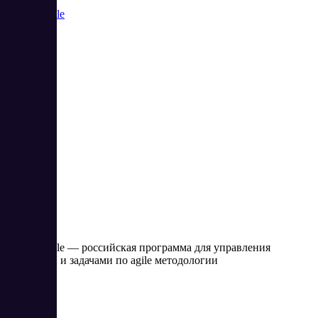
Аспро.Agile
3
5
Аспро.Agile — российская программа для управления
проектами и задачами по agile методологии
Цена:
от 0 RUB