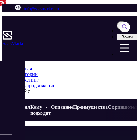
info@saasmarket.ru
Войти
Saas
Market
Главная
Категории
Маркетинг
SEO-продвижение
OptiPic
Акция
Кому
Описание
Преимущества
Скриншоты
подходит