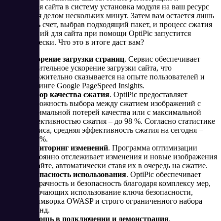
добавления сайта в систему установка модуля на ваш ресурс
становится делом нескольких минут. Затем вам остается лишь
пополнить счет, выбрав подходящий пакет, и процесс сжатия
изображений для сайта при помощи OptiPic запустится
автоматически. Что это в итоге даст вам?
Ускорение загрузки страниц
. Сервис обеспечивает
значительное ускорение загрузки сайта, что
положительно сказывается на опыте пользователей и
рейтинге Google PageSpeed Insights.
Выбор качества сжатия
. OptiPic предоставляет
возможность выбора между сжатием изображений с
минимальной потерей качества или с максимальной
эффективностью сжатия – до 98 %. Согласно статистике
сервиса, средняя эффективность сжатия на сегодня –
71,4 %.
Мониторинг изменений
. Программа оптимизации
постоянно отслеживает изменения и новые изображения
на сайте, автоматически ставя их в очередь на сжатие.
Безопасность использования
. OptiPic обеспечивает
прозрачность и безопасность благодаря комплексу мер,
включающих использование ключа безопасности,
фреймворка OWASP и строго ограниченного набора
команд.
Помощь в подключении и демонстрация
.