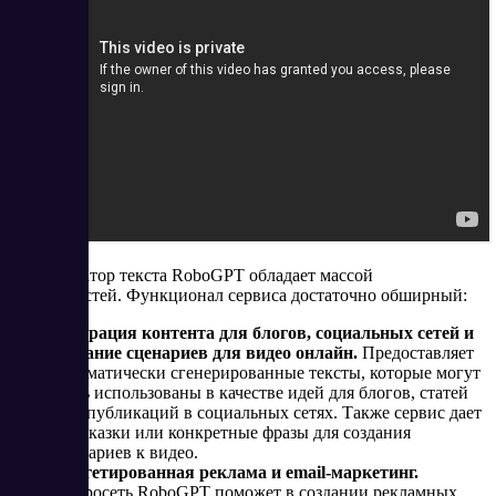
ИИ генератор текста RoboGPT обладает массой
возможностей. Функционал сервиса достаточно обширный:
Генерация контента для блогов, социальных сетей и
создание сценариев для видео онлайн.
Предоставляет
автоматически сгенерированные тексты, которые могут
быть использованы в качестве идей для блогов, статей
или публикаций в социальных сетях. Также сервис дает
подсказки или конкретные фразы для создания
сценариев к видео.
Таргетированная реклама и email-маркетинг.
Нейросеть RoboGPT поможет в создании рекламных