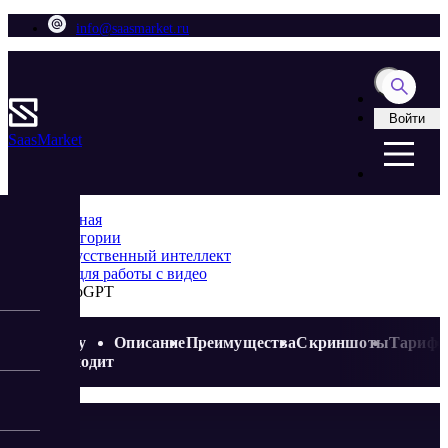
info@saasmarket.ru
Войти
Saas
Market
Главная
Категории
Искусственный интеллект
ИИ для работы с видео
RoboGPT
Кому
Описание
Преимущества
Скриншоты
Тариф
подходит