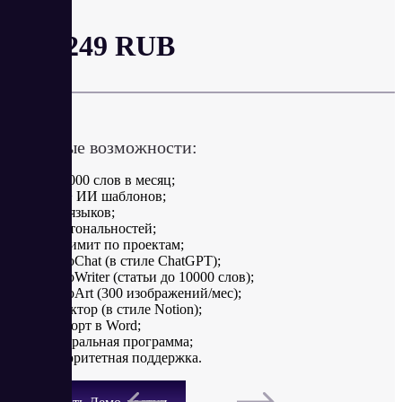
от 2 249 RUB
в месяц
Ключевые возможности:
300 000 слов в месяц;
100+ ИИ шаблонов;
10+ языков;
15+ тональностей;
безлимит по проектам;
RoboChat (в стиле ChatGPT);
RoboWriter (статьи до 10000 слов);
RoboArt (300 изображений/мес);
редактор (в стиле Notion);
экспорт в Word;
реферальная программа;
приоритетная поддержка.