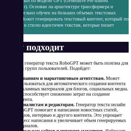
построенный по модели GPT (Generative Pre-trained
Transformer). Основан на архитектуре трансформера и
предварительно обучен на больших объемах текстовых
данных. Может генерировать текстовый контент, который по
структуре и стилю идентичен текстам, которые пишет
человек.
Кому подходит
Нейросеть генератор текста RoboGPT может быть полезна для
различных групп пользователей. Подойдет:
Компаниям и маркетинговым агентствам.
Может
использоваться для автоматического создания контента
и рекламных материалов для блогов, социальных медиа.
Это способствует снижению затрат на создание
контента.
Журналистам и редакторам.
Генератор текста онлайн
RoboGPT помогает в написании новостных статей,
обзоров, интервью и другого контента. Это упрощает
процесс написания и увеличивает объем генерируемых
материалов.
Владельцам сайтов и интернет-магазинов.
Нейросеть