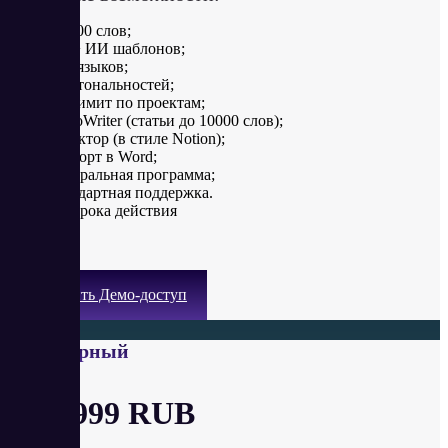
50 000 слов;
100+ ИИ шаблонов;
10+ языков;
15+ тональностей;
безлимит по проектам;
RoboWriter (статьи до 10000 слов);
редактор (в стиле Notion);
экспорт в Word;
реферальная программа;
стандартная поддержка.
без срока действия
Получить Демо-доступ
Популярный
от 2 999 RUB