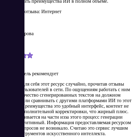
использовать преимущества ИИ в полном объёме.
Источник отзыва: Интернет
Елена Петрова
Новичок
10/4/2023
Пользователь рекомендует
Открыла для себя этот ресурс случайно, прочитав отзывы
других пользователей в сети. По ощущениям работать с ним
удобно. Качество сгенерированных текстов на должном
уровне. Если сравнивать с другими платформами ИИ то этот
лучший. Преимущества это удобный интерфейс, контент не
требует дополнительной корректировки, что жирный плюс.
Текст разбивается на части изза этого процесс генерации
более интуитивный. Информация предоставляемая ресурсом
точная, вопросов не возникало. Считаю это сервис лучшим
среди инструментов искусственного интеллекта.