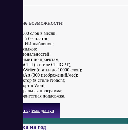
в месяц
Ключевые возможности:
300 000 слов в месяц;
7 дней бесплатно;
100+ ИИ шаблонов;
10+ языков;
15+ тональностей;
безлимит по проектам;
RoboChat (в стиле ChatGPT);
RoboWriter (статьи до 10000 слов);
RoboArt (300 изображений/мес);
редактор (в стиле Notion);
экспорт в Word;
реферальная программа;
приоритетная поддержка.
Получить Демо-доступ
Подписка на год