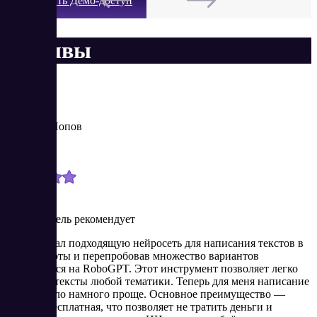
Получить Демо-доступ
Отзывы
Валерий Попов
Новичок
11/23/2023
Пользователь рекомендует
Долго искал подходящую нейросеть для написания текстов в
своей работы и перепробовав множество вариантов
остановился на RoboGPT. Этот инструмент позволяет легко
создавать тексты любой тематики. Теперь для меня написание
статей стало намного проще. Основное преимущество —
система бесплатная, что позволяет не тратить деньги и