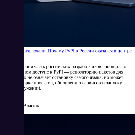
Python не отключали. Почему PyPI в России оказался в центре
внимания
В начале июня часть российских разработчиков сообщила о
нестабильном доступе к PyPI — репозиторию пакетов для
Python. Это не означает остановку самого языка, но может
мешать сборке проектов, обновлению сервисов и запуску
новых окружений.
6/5/2026
Елена Власюк
Читать