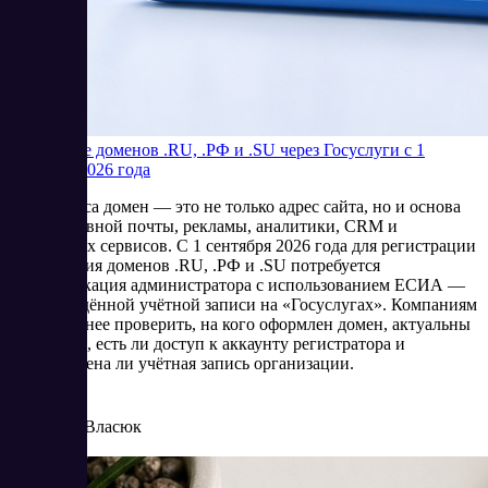
Продление доменов .RU, .РФ и .SU через Госуслуги с 1
сентября 2026 года
Для бизнеса домен — это не только адрес сайта, но и основа
корпоративной почты, рекламы, аналитики, CRM и
клиентских сервисов. С 1 сентября 2026 года для регистрации
и продления доменов .RU, .РФ и .SU потребуется
идентификация администратора с использованием ЕСИА —
подтверждённой учётной записи на «Госуслугах». Компаниям
стоит заранее проверить, на кого оформлен домен, актуальны
ли данные, есть ли доступ к аккаунту регистратора и
подготовлена ли учётная запись организации.
8/4/2026
Елена Власюк
Читать