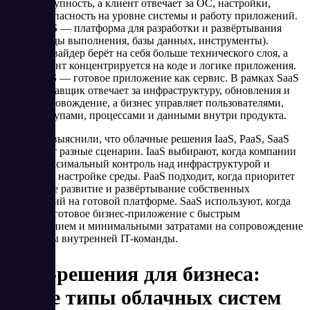
доступность, а клиент отвечает за ОС, настройки,
безопасность на уровне системы и работу приложений.
PaaS
— платформа для разработки и развёртывания
(среды выполнения, базы данных, инструменты).
Провайдер берёт на себя больше технического слоя, а
клиент концентрируется на коде и логике приложения.
SaaS
— готовое приложение как сервис. В рамках SaaS
поставщик отвечает за инфраструктуру, обновления и
сопровождение, а бизнес управляет пользователями,
доступами, процессами и данными внутри продукта.
Итак, мы выяснили, что облачные решения IaaS, PaaS, SaaS
закрывают разные сценарии. IaaS выбирают, когда компании
нужен максимальный контроль над инфраструктурой и
гибкость в настройке среды. PaaS подходит, когда приоритет
— быстрое развитие и развёртывание собственных
приложений на готовой платформе. SaaS используют, когда
требуется готовое бизнес-приложение с быстрым
подключением и минимальными затратами на сопровождение
со стороны внутренней IT-команды.
SaaS-решения для бизнеса:
какие типы облачных систем