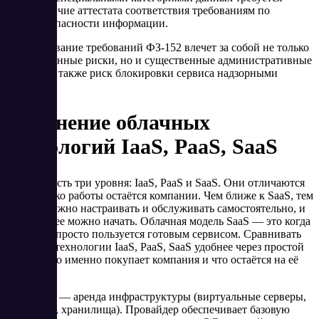
наличие аттестата соответствия требованиям по
безопасности информации.
Игнорирование требований ФЗ-152 влечет за собой не только
репутационные риски, но и существенные административные
штрафы, а также риск блокировки сервиса надзорными
органами.
Сравнение облачных
технологий IaaS, PaaS, SaaS
В облаке есть три уровня: IaaS, PaaS и SaaS. Они отличаются
тем, сколько работы остаётся компании. Чем ближе к SaaS, тем
меньше нужно настраивать и обслуживать самостоятельно, и
тем быстрее можно начать. Облачная модель SaaS — это когда
компания просто пользуется готовым сервисом. Сравнивать
облачные технологии IaaS, PaaS, SaaS удобнее через простой
вопрос: что именно покупает компания и что остаётся на её
стороне:
IaaS
— аренда инфраструктуры (виртуальные серверы,
сети, хранилища). Провайдер обеспечивает базовую