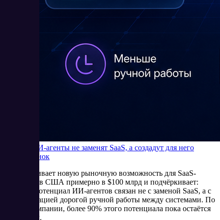
Почему ИИ-агенты не заменят SaaS, а создадут для него
новый рынок
Bain оценивает новую рыночную возможность для SaaS-
компаний в США примерно в $100 млрд и подчёркивает:
главный потенциал ИИ-агентов связан не с заменой SaaS, а с
автоматизацией дорогой ручной работы между системами. По
оценке компании, более 90% этого потенциала пока остаётся
незанятым.