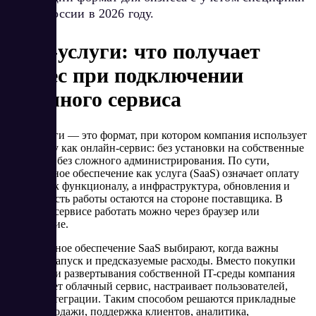
SaaS в России в 2026 году.
SaaS-услуги: что получает
бизнес при подключении
облачного сервиса
SaaS-услуги — это формат, при котором компания использует
программу как онлайн-сервис: без установки на собственные
серверы и без сложного администрирования. По сути,
программное обеспечение как услуга (SaaS) означает оплату
за доступ к функционалу, а инфраструктура, обновления и
стабильность работы остаются на стороне поставщика. В
облачном сервисе работать можно через браузер или
приложение.
Программное обеспечение SaaS выбирают, когда важны
быстрый запуск и предсказуемые расходы. Вместо покупки
лицензий и развертывания собственной IT-среды компания
подключает облачный сервис, настраивает пользователей,
роли и интеграции. Таким способом решаются прикладные
задачи: продажи, поддержка клиентов, аналитика,