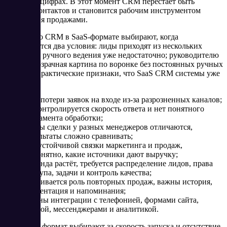
прогноз в цифрах. В этот момент CRM перестаёт быть
списком контактов и становится рабочим инструментом
управления продажами.
Чаще всего CRM в SaaS-формате выбирают, когда
выполняются два условия: лиды приходят из нескольких
каналов, и ручного ведения уже недостаточно; руководителю
нужна прозрачная картина по воронке без постоянных ручных
отчётов. Практические признаки, что SaaS CRM системы уже
нужны:
есть потери заявок на входе из-за разрозненных каналов;
не контролируется скорость ответа и нет понятного
регламента обработки;
этапы сделки у разных менеджеров отличаются,
результаты сложно сравнивать;
нет устойчивой связки маркетинга и продаж,
непонятно, какие источники дают выручку;
команда растёт, требуется распределение лидов, права
доступа, задачи и контроль качества;
усиливается роль повторных продаж, важны история,
сегментация и напоминания;
нужны интеграции с телефонией, формами сайта,
почтой, мессенджерами и аналитикой.
Облачный формат выбирают за скорость запуска и отсутствие