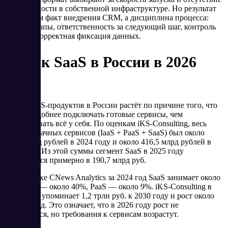
необходимости в собственной инфраструктуре. Но результат
даёт не сам факт внедрения CRM, а дисциплина процесса:
единые этапы, ответственность за следующий шаг, контроль
сроков и корректная фиксация данных.
Рынок SaaS в России в 2026
году
Рынок SaaS-продуктов в России растёт по причине того, что
бизнесу удобнее подключать готовые сервисы, чем
разворачивать всё у себя. По оценкам iKS-Consulting, весь
рынок облачных сервисов (IaaS + PaaS + SaaS) был около
322,3 млрд рублей в 2024 году и около 416,5 млрд рублей в
2025 году. Из этой суммы сегмент SaaS в 2025 году
оценивается примерно в 190,7 млрд руб.
А по оценке CNews Analytics за 2024 год SaaS занимает около
51%, IaaS — около 40%, PaaS — около 9%. iKS-Consulting в
прогнозах упоминает 1,2 трлн руб. к 2030 году и рост около
24,4% в год. Это означает, что в 2026 году рост не
остановится, но требования к сервисам возрастут.