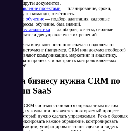
маршруты документов.
Управление проектами
— планирование, сроки,
загрузка команды, отчётность.
HR
и
обучение
— подбор, адаптация, кадровые
процессы, обучение, база знаний.
Бизнес-аналитика
— дашборды, отчёты, сводные
показатели для управленческих решений.
SaaS-сервисы внедряют поэтапно: сначала подключают
базовый инструмент (например, CRM или документооборот),
затем добавляют коммуникации, маркетинг и аналитику,
чтобы связать процессы и настроить контроль ключевых
показателей.
Когда бизнесу нужна CRM по
модели SaaS
Облачные CRM системы становятся оправданным шагом
тогда, когда у компании появляется повторяемый процесс
продаж, который нужно сделать управляемым. Речь о базовых
задачах: фиксировать каждое обращение, контролировать
скорость реакции, унифицировать этапы сделки и видеть