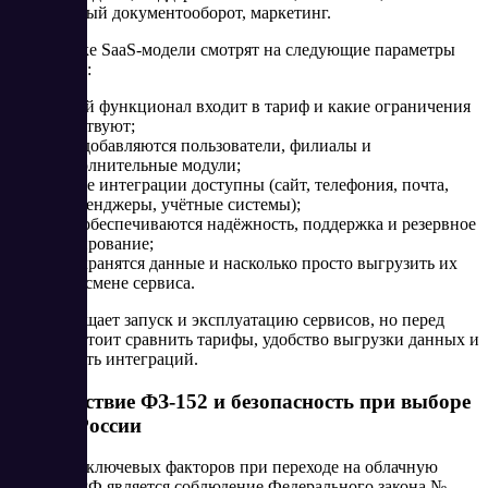
электронный документооборот, маркетинг.
При оценке SaaS-модели смотрят на следующие параметры
внедрения:
какой функционал входит в тариф и какие ограничения
действуют;
как добавляются пользователи, филиалы и
дополнительные модули;
какие интеграции доступны (сайт, телефония, почта,
мессенджеры, учётные системы);
как обеспечиваются надёжность, поддержка и резервное
копирование;
где хранятся данные и насколько просто выгрузить их
при смене сервиса.
SaaS упрощает запуск и эксплуатацию сервисов, но перед
выбором стоит сравнить тарифы, удобство выгрузки данных и
доступность интеграций.
Соответствие ФЗ-152 и безопасность при выборе
SaaS в России
Одним из ключевых факторов при переходе на облачную
модель в РФ является соблюдение Федерального закона №