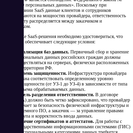
152-ФЗ «О персональных данных». Поскольку при
использовании SaaS данные клиентов и сотрудников
обрабатываются на мощностях провайдера, ответственность
за их защиту распределяется между заказчиком и
поставщиком.
При оценке SaaS-решения необходимо удостовериться, что
провайдер обеспечивает следующие условия:
Локализация баз данных.
Первичный сбор и хранение
персональных данных российских граждан должны
осуществляться на серверах, физически расположенных
на территории РФ.
Уровень защищенности.
Инфраструктура провайдера
должна соответствовать определенному уровню
защищенности (от УЗ-1 до УЗ-4) в зависимости от типа
и объема обрабатываемых данных.
Модель разделения ответственности.
В договоре
(SLA) должно быть четко зафиксировано, что провайдер
отвечает за безопасность физической инфраструктуры и
системного ПО, а заказчик — за управление правами
доступа и корректность ввода данных.
Наличие сертификатов и аттестатов.
Для работы с
государственными информационными системами (ГИС)
или специальными категориями данных требуется