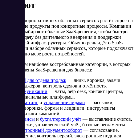
бывают
На рынке корпоративных облачных сервисов растёт спрос на
прикладные продукты под конкретные процессы. Компании
всё чаще выбирают облачные SaaS-решения, чтобы быстро
закрыть задачу без длительного внедрения и поддержки
собственной инфраструктуры. Обычно речь идёт о SaaS-
системе или наборе облачных сервисов, которые подключают
поэтапно, по мере роста потребностей.
Рассмотрим наиболее востребованные категории, в которых
сосредоточены SaaS-решения для бизнеса:
CRM для отдела продаж
— лиды, воронка, задачи
менеджеров, контроль сделок и отчётность.
Коммуникации
— чаты, help desk, контакт-центры,
омниканальные платформы.
Маркетинг
и
управление лидами
— рассылки,
автоворонки, формы и лендинги, инструменты
аналитики кампаний.
Финансы
и
бухгалтерский учёт
— выставление счетов,
платежи, управленческий учёт, базовые регламенты.
Электронный документооборот
— согласование,
хранение, контроль версий, электронные подписи,