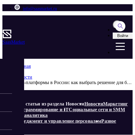
info@saasmarket.ru
Войти
Saas
Market
Главная
Блог
Новости
SaaS-платформы в России: как выбрать решение для бизнеса в 2026 году
Еще статьи из раздела Новости
Новости
Маркетинг
Программирование и IT
Социальные сети и SMM
Веб-аналитика
Менеджмент и управление персоналом
Разное