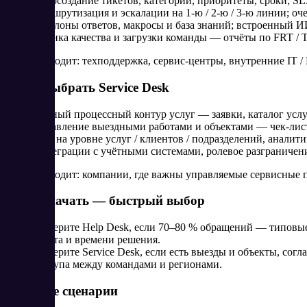
Автосоздание тикетов, категории, приоритеты, сроки; S
Маршрутизация и эскалации на 1-ю / 2-ю / 3-ю линии; оч
Шаблоны ответов, макросы и база знаний; встроенный ИИ
Оценка качества и загрузки команды — отчёты по FRT /
Кому подходит: техподдержка, сервис-центры, внутренние IT 
Когда выбрать Service Desk
Единый процессный контур услуг — заявки, каталог услуг
Управление выездными работами и объектами — чек-лист
SLA на уровне услуг / клиентов / подразделений, аналити
Интеграции с учётными системами, ролевое разграничени
Кому подходит: компании, где важны управляемые сервисные 
С чего начать — быстрый выбор
Выберите Help Desk, если 70–80 % обращений — типовые
ответа и времени решения.
Выберите Service Desk, если есть выезды и объекты, сог
доступа между командами и регионами.
Типовые сценарии