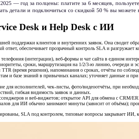
я 2025 — год за полцены: платите за 6 месяцев, пользуе
ать детали и подключиться со скидкой 50 % вы можете 
vice Desk и Help Desk с ИИ
шней поддержки клиентов и внутренних заявок. Она сводит обра
вый ответ, обеспечивает прозрачный контроль SLA и разгружает к
елефония (интеграции), веб-формы и чат сайта в едином интерф
риоритеты, сроки, маршрутизация на 1/2/3-ю линию, очереди и э
и TTR (время решения), напоминания о сроках, отчёты по соблю
м и базе знаний в привычных каналах; уточняет данные и при н
 для исполнителей, чек-листы, фото/видеоотчёты, при необход
йствий, гибкая видимость заявок и данных.
сенджеров и веб-виджетов; открытое API для обмена с CRM/ERP
алов для ИИ обычно занимают минуты (зависит от объёма); проц
ированы, SLA под контролем, типовые вопросы закрывает ИИ, ко