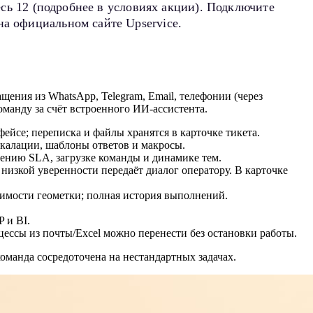
тесь 12 (подробнее в условиях акции). Подключите
на официальном сайте Upservice.
щения из WhatsApp, Telegram, Email, телефонии (через
оманду за счёт встроенного ИИ-ассистента.
ейсе; переписка и файлы хранятся в карточке тикета.
скалации, шаблоны ответов и макросы.
дению SLA, загрузке команды и динамике тем.
изкой уверенности передаёт диалог оператору. В карточке
имости геометки; полная история выполнений.
 и BI.
ессы из почты/Excel можно перенести без остановки работы.
манда сосредоточена на нестандартных задачах.