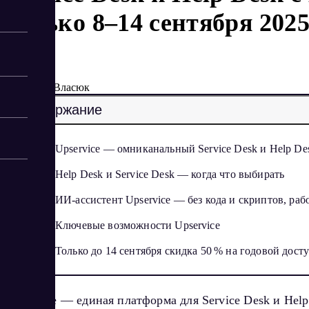
только 8–14 сентября 202
9/6/2025
Елена Власюк
Содержание
Upservice — омниканальный Service Desk и Help De
Help Desk и Service Desk — когда что выбирать
ИИ-ассистент Upservice — без кода и скриптов, ра
Ключевые возможности Upservice
Только до 14 сентября скидка 50 % на годовой досту
Upservice — единая платформа для Service Desk и Hel