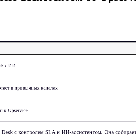
5
sk с ИИ
ботает в привычных каналах
п к Upservice
p Desk с контролем SLA и ИИ-ассистентом. Она собирае