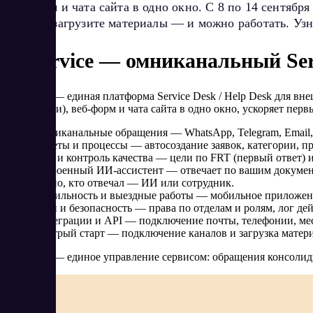
веб-форм и чата сайта в одно окно. С 8 по 14 сентябр
каналы, загрузите материалы — и можно работать. Узн
Upservice — омниканальный Ser
Upservice
— единая платформа Service Desk / Help Desk для вне
интеграции), веб-форм и чата сайта в одно окно, ускоряет пер
Омниканальные обращения — WhatsApp, Telegram, Email, т
Тикеты и процессы — автосоздание заявок, категории, п
SLA и контроль качества — цели по FRT (первый ответ) 
Встроенный ИИ-ассистент — отвечает по вашим документа
видно, кто отвечал — ИИ или сотрудник.
Мобильность и выездные работы — мобильное приложение
Роли и безопасность — права по отделам и ролям, лог де
Интеграции и API — подключение почты, телефонии, мес
Быстрый старт — подключение каналов и загрузка матери
Результат — единое управление сервисом: обращения консолид