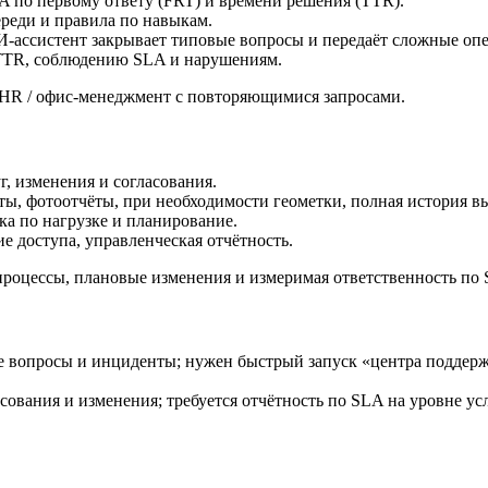
LA по первому ответу (FRT) и времени решения (TTR).
ереди и правила по навыкам.
-ассистент закрывает типовые вопросы и передаёт сложные опе
 TTR, соблюдению SLA и нарушениям.
/ HR / офис-менеджмент с повторяющимися запросами.
, изменения и согласования.
ы, фотоотчёты, при необходимости геометки, полная история в
ка по нагрузке и планирование.
е доступа, управленческая отчётность.
процессы, плановые изменения и измеримая ответственность по
 вопросы и инциденты; нужен быстрый запуск «центра поддерж
ласования и изменения; требуется отчётность по SLA на уровне у