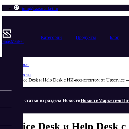
info@saasmarket.ru
Категории
Продукты
Блог
Saas
Market
Главная
Блог
Новости
Еще статьи из раздела Новости
Новости
Маркетинг
Пр
Service Desk и Help Desk 