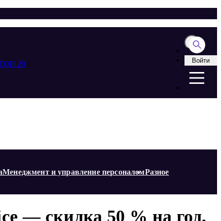
Войти
ТОП 20
а
Менеджмент и управление персоналом
Разное
ice — скидка 50 % на год,