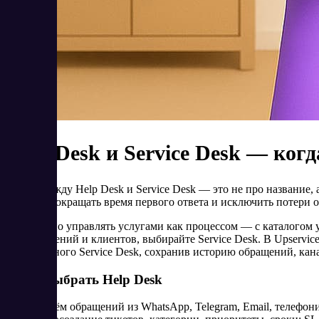
Help Desk и Service Desk — ког
Выбор между Help Desk и Service Desk — это не про название,
каналов, сокращать время первого ответа и исключить потери 
Если важно управлять услугами как процессом — с каталогом 
подразделений и клиентов, выбирайте Service Desk. В Upservi
полноценного Service Desk, сохранив историю обращений, кан
Когда выбрать Help Desk
Приём обращений из WhatsApp, Telegram, Email, телефони