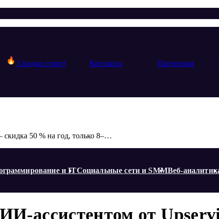
Скидки горят!
Контакты
Партнерам
Service Desk и Help Desk с ИИ-ассистентом от Upservice — скидка 50 % на год, только 8–14 сентября 2025
ограммирование и IT
Социальные сети и SMM
Веб-аналитик
с ИИ-ассистентом от Upserv