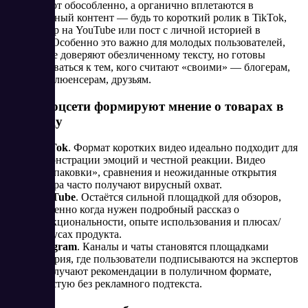
существуют обособленно, а органично вплетаются в
повседневный контент — будь то короткий ролик в TikTok,
видеообзор на YouTube или пост с личной историей в
Telegram. Особенно это важно для молодых пользователей,
которые не доверяют обезличенному тексту, но готовы
прислушиваться к тем, кого считают «своими» — блогерам,
микроинфлюенсерам, друзьям.
Какие соцсети формируют мнение о товарах в
2025 году
TikTok
. Формат коротких видео идеально подходит для
демонстрации эмоций и честной реакции. Видео
«распаковки», сравнения и неожиданные открытия
товара часто получают вирусный охват.
YouTube
. Остаётся сильной площадкой для обзоров,
особенно когда нужен подробный рассказ о
функциональности, опыте использования и плюсах/
минусах продукта.
Telegram
. Каналы и чаты становятся площадками
доверия, где пользователи подписываются на экспертов
и получают рекомендации в полуличном формате,
зачастую без рекламного подтекста.