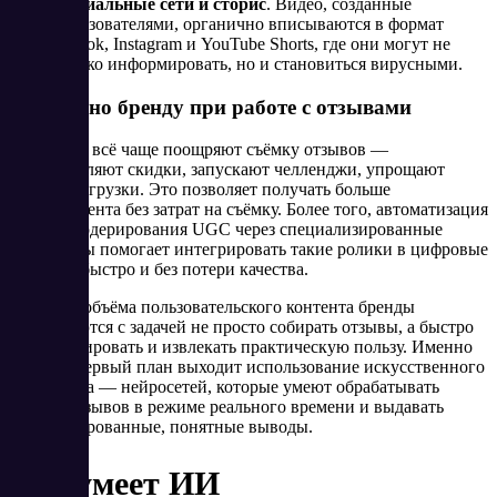
Социальные сети и сторис
. Видео, созданные
пользователями, органично вписываются в формат
TikTok, Instagram и YouTube Shorts, где они могут не
только информировать, но и становиться вирусными.
Что важно бренду при работе с отзывами
Компании всё чаще поощряют съёмку отзывов —
предоставляют скидки, запускают челленджи, упрощают
процесс загрузки. Это позволяет получать больше
видеоконтента без затрат на съёмку. Более того, автоматизация
сбора и модерирования UGC через специализированные
платформы помогает интегрировать такие ролики в цифровые
витрины быстро и без потери качества.
С ростом объёма пользовательского контента бренды
сталкиваются с задачей не просто собирать отзывы, а быстро
их анализировать и извлекать практическую пользу. Именно
здесь на первый план выходит использование искусственного
интеллекта — нейросетей, которые умеют обрабатывать
тысячи отзывов в режиме реального времени и выдавать
структурированные, понятные выводы.
Что умеет ИИ