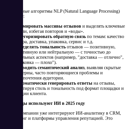
Современные алгоритмы NLP (Natural Language Processing)
позволяют:
Суммировать массивы отзывов
и выделять ключевые
мысли, избегая повторов и «воды».
Категоризировать обратную связь
по темам: качество
товара, доставка, упаковка, сервис и т.д.
Определять тональность
отзывов — позитивную,
негативную или нейтральную — с точностью до
отдельных аспектов (например, "доставка — отлично",
"упаковка — плохо").
Проводить семантический анализ
, выявляя скрытые
паттерны, часто повторяющиеся проблемы и
предпочтения аудитории.
Автоматически генерировать ответы
на отзывы,
адаптируя стиль и тональность под формат площадки и
эмоции клиента.
Как бренды используют ИИ
в 2025 году
Многие компании уже интегрируют ИИ-аналитику в CRM,
коллтрекинг и платформы управления репутацией. Это
позволяет: