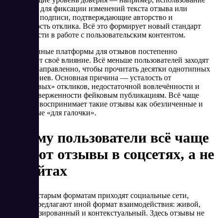
блокчейна для фиксации изменений текста отзыва или
цифровые подписи, подтверждающие авторство и
неизменность отклика. Всё это формирует новый стандарт
прозрачности в работе с пользовательским контентом.
Традиционные платформы для отзывов постепенно
утрачивают своё влияние. Всё меньше пользователей заходят
туда целенаправленно, чтобы прочитать десятки однотипных
комментариев. Основная причина — усталость от
«одноразовых» откликов, недостаточной вовлечённости и
явной подверженности фейковым публикациям. Всё чаще
аудитория воспринимает такие отзывы как обезличенные и
написанные «для галочки».
Почему пользователи всё чаще
читают отзывы в соцсетях, а не
на сайтах
На смену старым форматам приходят социальные сети,
которые предлагают иной формат взаимодействия: живой,
персонализированный и контекстуальный. Здесь отзывы не