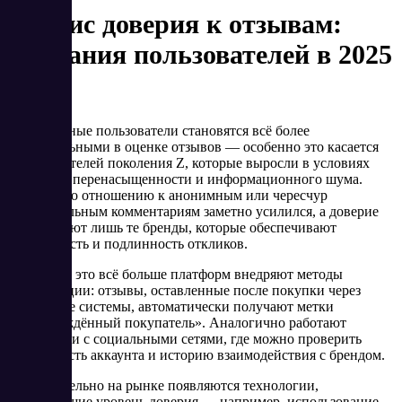
Кризис доверия к отзывам:
ожидания пользователей в 2025
году
Современные пользователи становятся всё более
избирательными в оценке отзывов — особенно это касается
представителей поколения Z, которые выросли в условиях
цифровой перенасыщенности и информационного шума.
Скепсис по отношению к анонимным или чересчур
положительным комментариям заметно усилился, а доверие
завоевывают лишь те бренды, которые обеспечивают
прозрачность и подлинность откликов.
В ответ на это всё больше платформ внедряют методы
верификации: отзывы, оставленные после покупки через
платёжные системы, автоматически получают метки
«подтверждённый покупатель». Аналогично работают
интеграции с социальными сетями, где можно проверить
подлинность аккаунта и историю взаимодействия с брендом.
Дополнительно на рынке появляются технологии,
повышающие уровень доверия — например, использование