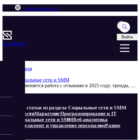
info@saasmarket.ru
Войти
Saas
Market
Главная
Блог
Социальные сети и SMM
Как меняется работа с отзывами в 2025 году: тренды, инструменты, стратегии
Еще статьи из раздела Социальные сети и SMM
Новости
Маркетинг
Программирование и IT
Социальные сети и SMM
Веб-аналитика
Менеджмент и управление персоналом
Разное