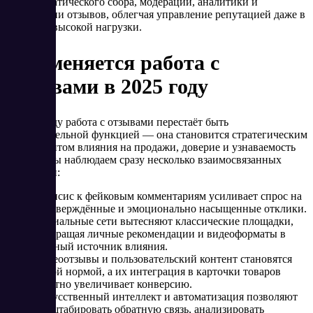
для автоматического сбора, модерации, аналитики и
публикации отзывов, облегчая управление репутацией даже в
условиях высокой нагрузки.
Как меняется работа с
отзывами в 2025 году
В 2025 году работа с отзывами перестаёт быть
вспомогательной функцией — она становится стратегическим
инструментом влияния на продажи, доверие и узнаваемость
бренда. Мы наблюдаем сразу несколько взаимосвязанных
тенденций:
Скепсис к фейковым комментариям усиливает спрос на
подтверждённые и эмоционально насыщенные отклики.
Социальные сети вытесняют классические площадки,
превращая личные рекомендации и видеоформаты в
главный источник влияния.
Видеоотзывы и пользовательский контент становятся
новой нормой, а их интеграция в карточки товаров
заметно увеличивает конверсию.
Искусственный интеллект и автоматизация позволяют
масштабировать обратную связь, анализировать