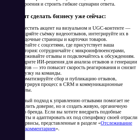
настроения и строить гибкие сценарии ответа.
Что стоит сделать бизнесу уже сейчас:
Разместить акцент на визуальном и UGC-контенте —
поощряйте съёмку видеоотзывов, интегрируйте их в
посадочные страницы и карточки товаров.
Работайте с соцсетями, где присутствует ваша
аудитория: сотрудничайте с микроинфлюенсерами,
отслеживайте отзывы и подключайтесь к обсуждениям.
Внедрите ИИ-решения для анализа отзывов и генерации
ответов — это повысит скорость реагирования и снизит
нагрузку на команды.
Автоматизируйте сбор и публикацию отзывов,
интегрируя процесс в CRM и коммуникационные
каналы.
Комплексный подход к управлению отзывами помогает не
только усилить доверие, но и создать живую, органичную
репутацию бренда. Если вы хотите внедрить подобные
инструменты и адаптировать их под специфику своей отрасли
изучите сервисы, представленные в разделе «
Отслеживание
отзывов и комментариев
».