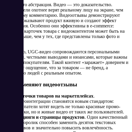
Текст — это абстракция. Видео — это доказательство.
Пользователи охотнее верят реальному лицу на экране, чем
анонимному комментарию. Видеоотзывы демонстрируют
эмоции, показывают продукт вживую и создают эффект
присутствия. Особенно они эффективны в e-commerce:
конверсия карточек товара с видеоконтентом может быть на
30–70 % выше, чем у тех, где представлены только фото и
текст.
Кроме того, UGC-видео сопровождаются персональными
историями, честными выводами и нюансами, которые важны
реальным покупателям. Такой контент «заражает» доверием и
формирует ощущение, что за товаром — не бренд, а
сообщество людей с реальным опытом.
Где применяют видеоотзывы
Карточки товаров на маркетплейсах
.
Видеоинтеграции становятся новым стандартом:
покупатели хотят видеть не только красивые промо-
ролики, но и живые видео от таких же пользователей.
Лендинги и страницы продуктов
. Один качественный
видеоролик способен заменить десяток текстовых
отзывов и значительно повысить вовлечённость.