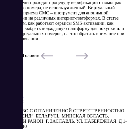
пользователи проходят процедуру верификации с помощью
временного номера, не используя личный. Виртуальный
номер для приема СМС – инструмент для анонимной
регистрации на различных интернет-платформах. В статье
рассмотрим, как работают сервисы SMS-активации, как
правильно выбрать подходящую платформу для покупки или
аренды виртуальных номеров, на что обратить внимание при
их использовании.
7/3/2024
Артур Головин
Читать
Saas
Market
Реквизиты
ОБЩЕСТВО С ОГРАНИЧЕННОЙ ОТВЕТСТВЕННОСТЬЮ
“АБЕСТРЕЙД”, БЕЛАРУСЬ, МИНСКАЯ ОБЛАСТЬ,
МИНСКИЙ РАЙОН, Г. ЗАСЛАВЛЬ, УЛ. НАБЕРЕЖНАЯ, Д 1-
2, КОМ. 310