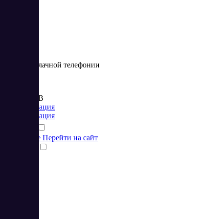
4
Сервис облачной телефонии
Цена:
от 790 RUB
Коммуникация
Коммуникация
Подробнее
Перейти на сайт
Сравнить
5