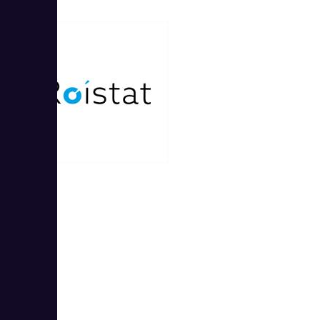
Roistat
5