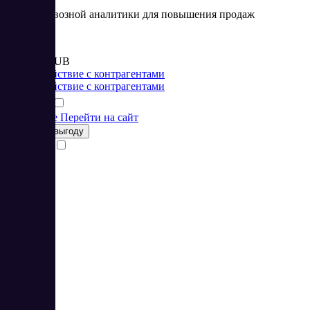
Сервис сквозной аналитики для повышения продаж
Цена:
от 9 700 RUB
Взаимодействие с контрагентами
Взаимодействие с контрагентами
Подробнее
Перейти на сайт
Получить выгоду
Сравнить