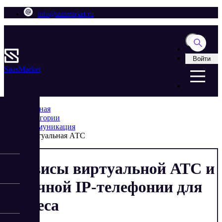
info@saasmarket.ru
Войти
Saas
Market
Главная
Категории
Коммуникация
Виртуальная АТС
Сервисы виртуальной АТС и
облачной IP-телефонии для
бизнеса