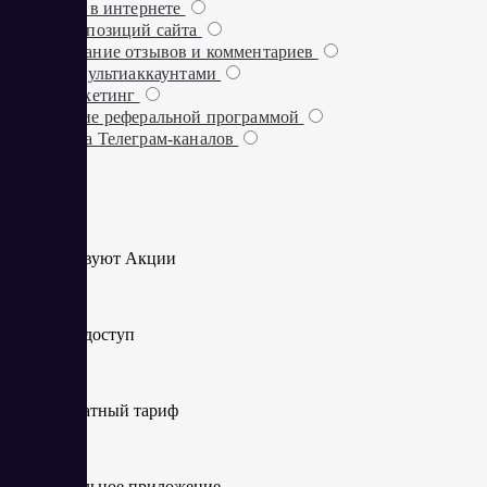
Заработок в интернете
Проверка позиций сайта
Отслеживание отзывов и комментариев
Работа с мультиаккаунтами
Email-маркетинг
Управление реферальной программой
Аналитика Телеграм-каналов
Действуют Акции
Демо-доступ
Бесплатный тариф
Мобильное приложение