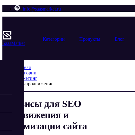
info@saasmarket.ru
Категории
Продукты
Блог
Saas
Market
Главная
Категории
Маркетинг
SEO-продвижение
Сервисы для SEO
продвижения и
оптимизации сайта