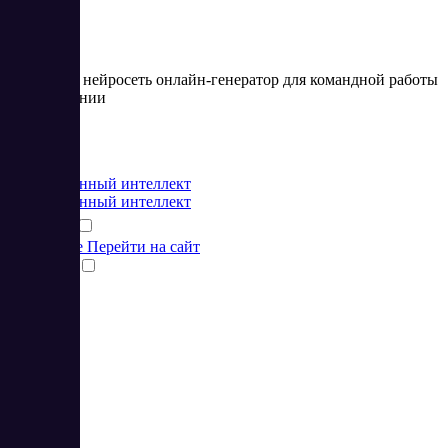
Tascade — нейросеть онлайн-генератор для командной работы
на расстоянии
Цена:
от 0 EUR
Искусственный интеллект
Искусственный интеллект
Подробнее
Перейти на сайт
Сравнить
30