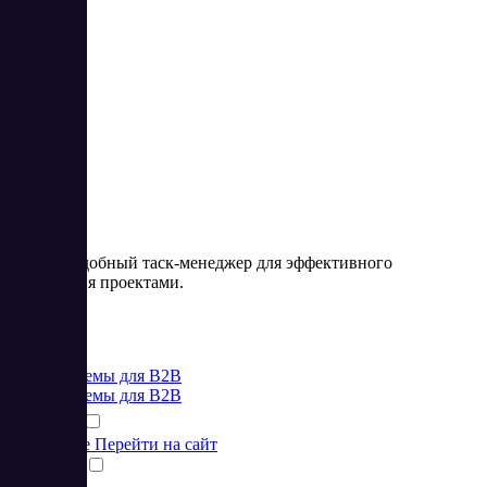
30
4.57
Weeek – удобный таск-менеджер для эффективного
управления проектами.
Цена:
от 0 RUB
CRM системы для B2B
CRM системы для B2B
Подробнее
Перейти на сайт
Сравнить