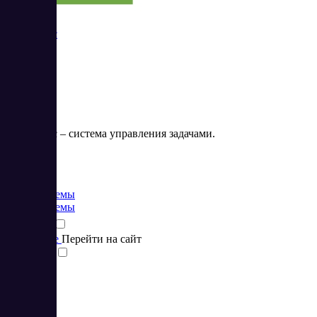
ПланФикс
ПланФикс – система управления задачами.
Цена:
от 3 EUR
CRM системы
CRM системы
Подробнее
Перейти на сайт
Сравнить
1
2
3