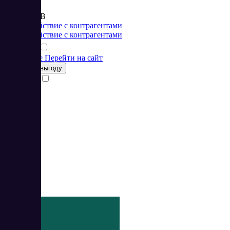
от 299 RUB
Взаимодействие с контрагентами
Взаимодействие с контрагентами
Подробнее
Перейти на сайт
Получить выгоду
Сравнить
3
5