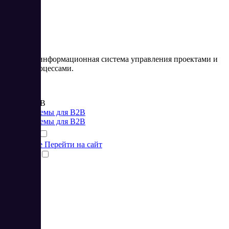
5
Neaktor – информационная система управления проектами и
бизнес-процессами.
Цена:
от 320 RUB
CRM системы для B2B
CRM системы для B2B
Подробнее
Перейти на сайт
Сравнить
1