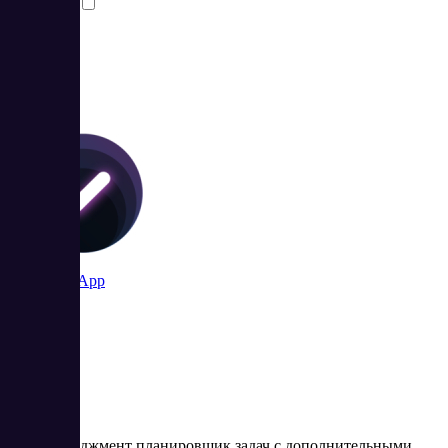
Сравнить
SingularityApp
Хаос-менеджмент планировщик задач с дополнительными