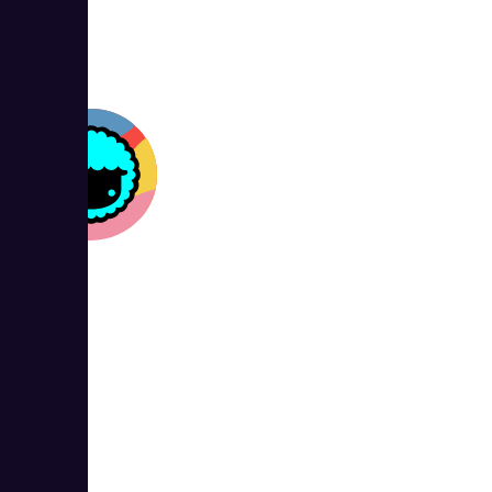
5
Taskade
1
5